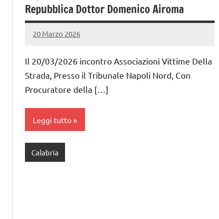
Repubblica Dottor Domenico Airoma
20 Marzo 2026
admin
Nessun
commento
Il 20/03/2026 incontro Associazioni Vittime Della
Strada, Presso il Tribunale Napoli Nord, Con
Procuratore della […]
Leggi tutto
Calabria