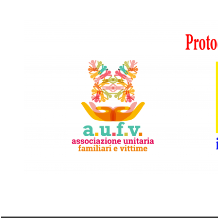
Vai
al
contenuto
A.I.F.V.S.
In
difesa
di