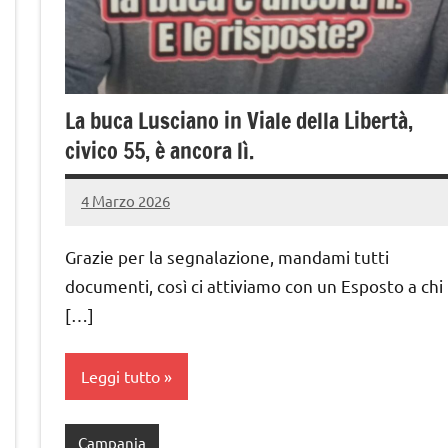
La buca Lusciano in Viale della Libertà,
civico 55, è ancora lì.
4 Marzo 2026
admin
Nessun
commento
Grazie per la segnalazione, mandami tutti
documenti, così ci attiviamo con un Esposto a chi
[…]
Leggi tutto
Campania