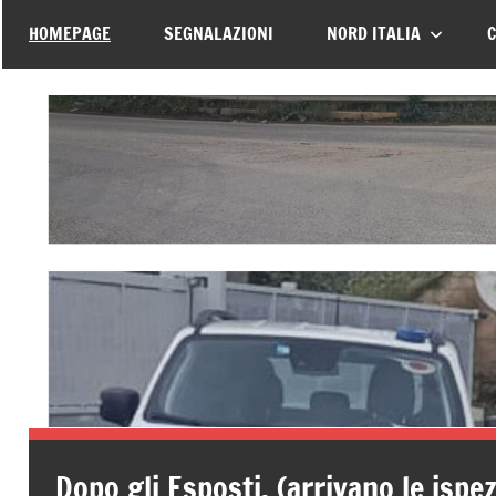
–
tutte
HOMEPAGE
SEGNALAZIONI
NORD ITALIA
C
le
Associazione
vittime
della
Italiana
strada
Familiari
e
Vittime
della
Strada
Dopo gli Esposti, (arrivano le ispe