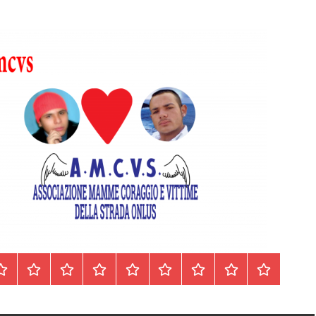
Homepage
Segnalazioni
Nord
Centro
Sud
Contatti
Incidenti
Il
Archivio
Italia
Italia
Italia
cell.
Stradali
libro