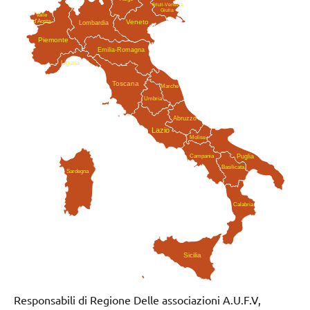
Friuli-Venezia
Giulia
Valle
Veneto
d'Aosta
Lombardia
Piemonte
Emilia-Romagna
Liguria
Toscana
Marche
Umbria
Abruzzo
Lazio
Molise
Campania
Puglia
Basilicata
Sardegna
Calabria
Sicilia
Responsabili di Regione Delle associazioni A.U.F.V,