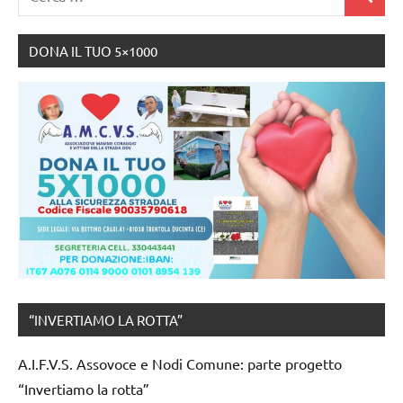
Strada
Cerca
per:
DONA IL TUO 5×1000
“INVERTIAMO LA ROTTA”
A.I.F.V.S. Assovoce e Nodi Comune: parte progetto
“Invertiamo la rotta”