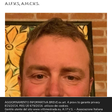
A.I.F.V.S, A.M.C.V.S.
AGGIORNAMENTO INFORMATIVA BREVE ex art. 4 provv.to garante privacy
815/2014, REG UE 679/2016. utilizzo dei cookies.
Gentile utente del sito www.vittimestrada.eu, A.I.F.V.S. – Associazione Italiana