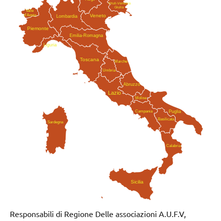
Friuli-Venezia
Giulia
Valle
Veneto
d'Aosta
Lombardia
Piemonte
Emilia-Romagna
Liguria
Toscana
Marche
Umbria
Abruzzo
Lazio
Molise
Campania
Puglia
Basilicata
Sardegna
Calabria
Sicilia
Responsabili di Regione Delle associazioni A.U.F.V,