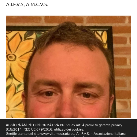
A.I.F.V.S, A.M.C.V.S.
AGGIORNAMENTO INFORMATIVA BREVE ex art. 4 provv.to garante privacy
815/2014, REG UE 679/2016. utilizzo dei cookies.
Gentile utente del sito www.vittimestrada.eu, A.I.F.V.S. – Associazione Italiana