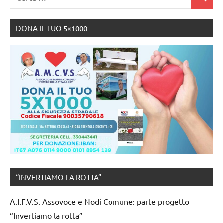
Strada
Cerca
per:
DONA IL TUO 5×1000
“INVERTIAMO LA ROTTA”
A.I.F.V.S. Assovoce e Nodi Comune: parte progetto
“Invertiamo la rotta”