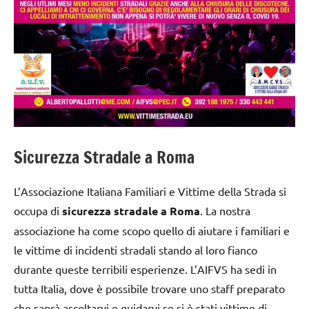
Strada
Sicurezza Stradale a Roma
L’Associazione Italiana Familiari e Vittime della Strada si
occupa di
sicurezza stradale a Roma
. La nostra
associazione ha come scopo quello di aiutare i familiari e
le vittime di incidenti stradali stando al loro fianco
durante queste terribili esperienze. L’AIFVS ha sedi in
tutta Italia, dove è possibile trovare uno staff preparato
che saprà ascoltarvi e guidarvi se si è stati vittime di