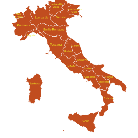
Trentino-Alto
Adige
Friuli-Venezia
Giulia
Valle
Veneto
d'Aosta
Lombardia
Piemonte
Emilia-Romagna
Liguria
Toscana
Marche
Umbria
Abruzzo
Lazio
Molise
Campania
Puglia
Basilicata
Sardegna
Calabria
Sicilia