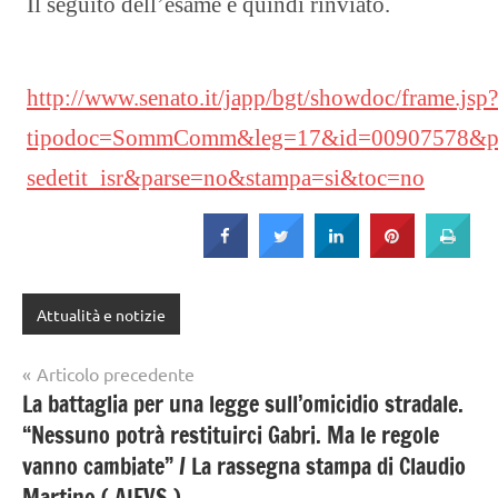
Il seguito dell’esame è quindi rinviato.
http://www.senato.it/japp/bgt/showdoc/frame.jsp?
tipodoc=SommComm&leg=17&id=00907578&pa
sedetit_isr&parse=no&stampa=si&toc=no
Attualità e notizie
Navigazione
Articolo precedente
La battaglia per una legge sull’omicidio stradale.
articoli
“Nessuno potrà restituirci Gabri. Ma le regole
vanno cambiate” / La rassegna stampa di Claudio
Martino ( AIFVS )