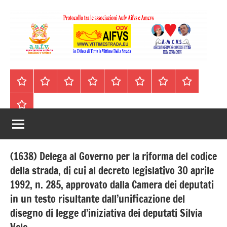
Vai
al
contenuto
A.I.F.V.S.
In
difesa
–
Homepage
Segnalazioni
Nord
Centro
Sud
Contatti
Incidenti
Il
di
Italia
Italia
Italia
cell.
Stradali
libro
tutte
Associazione
Archivio
330443441
le
Italiana
vittime
della
Familiari
strada
(1638) Delega al Governo per la riforma del codice
e
della strada, di cui al decreto legislativo 30 aprile
1992, n. 285, approvato dalla Camera dei deputati
Vittime
in un testo risultante dall’unificazione del
della
disegno di legge d’iniziativa dei deputati Silvia