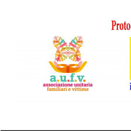
Vai
al
contenuto
A.I.F.V.S.
In
difesa
di