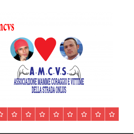
Homepage
Segnalazioni
Nord
Centro
Sud
Contatti
Incidenti
Il
Archivio
Italia
Italia
Italia
cell.
Stradali
libro