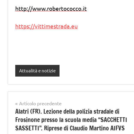
http://www.robertococco.it
https://vittimestrada.eu
Attualità e notizie
Navigazione
Articolo precedente
Alatri (FR). Lezione della polizia stradale di
articoli
Frosinone presso la scuola media “SACCHETTI
SASSETTI”. Riprese di Claudio Martino AIFVS