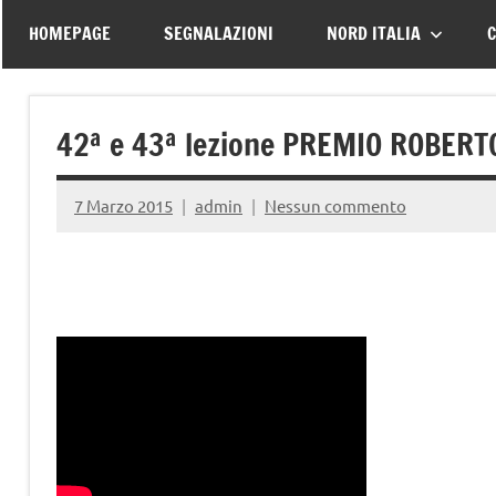
–
tutte
HOMEPAGE
SEGNALAZIONI
NORD ITALIA
C
le
Associazione
vittime
della
Italiana
42ª e 43ª lezione PREMIO ROBERT
strada
Familiari
7 Marzo 2015
admin
Nessun commento
e
Vittime
della
Strada