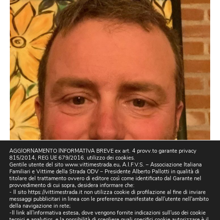
AGGIORNAMENTO INFORMATIVA BREVE ex art. 4 provv.to garante privacy
815/2014, REG UE 679/2016. utilizzo dei cookies.
Gentile utente del sito www.vittimestrada.eu, A.I.F.V.S. – Associazione Italiana
Familiari e Vittime della Strada ODV – Presidente Alberto Pallotti in qualità di
titolare del trattamento ovvero di editore così come identificato dal Garante nel
provvedimento di cui sopra, desidera informare che:
- Il sito https://vittimestrada.it non utilizza cookie di profilazione al fine di inviare
messaggi pubblicitari in linea con le preferenze manifestate dall'utente nell'ambito
della navigazione in rete;
-Il link all'informativa estesa, dove vengono fornite indicazioni sull'uso dei cookie
tecnici e analytics, e la possibilità di scegliere quali specifici cookie autorizzare è il