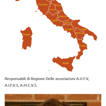
Toscana
Marche
Umbria
Abruzzo
Lazio
Molise
Campania
Puglia
Basilicata
Sardegna
Calabria
Sicilia
Responsabili di Regione Delle associazioni A.U.F.V,
A.I.F.V.S, A.M.C.V.S.