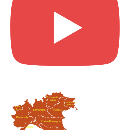
Trentino-Alto
Adige
Friuli-Venezia
Giulia
Valle
Veneto
d'Aosta
Lombardia
Piemonte
Emilia-Romagna
Liguria