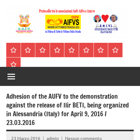
Vai
al
contenuto
A.I.F.V.S.
In
difesa
–
Homepage
Segnalazioni
Nord
Centro
Sud
Contatti
Incidenti
Il
di
Italia
Italia
Italia
cell.
Stradali
libro
tutte
Associazione
Archivio
330443441
le
Italiana
vittime
della
Familiari
strada
Adhesion of the AUFV to the demonstration
e
against the release of Ilir BETI, being organized
in Alessandria (Italy) for April 9, 2016 /
Vittime
23.03.2016
della
23 Marzo 2016
admin
Nessun commento