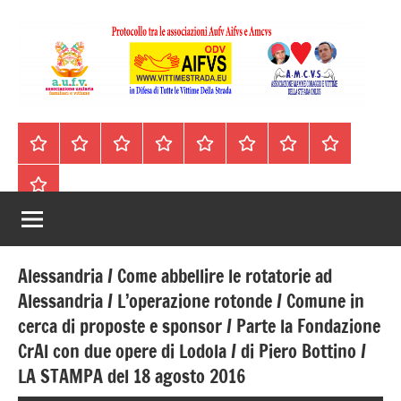
Vai
al
contenuto
A.I.F.V.S.
In
difesa
–
Homepage
Segnalazioni
Nord
Centro
Sud
Contatti
Incidenti
Il
di
Italia
Italia
Italia
cell.
Stradali
libro
tutte
Associazione
Archivio
330443441
le
Italiana
vittime
della
Familiari
strada
Alessandria / Come abbellire le rotatorie ad
e
Alessandria / L’operazione rotonde / Comune in
cerca di proposte e sponsor / Parte la Fondazione
Vittime
CrAl con due opere di Lodola / di Piero Bottino /
della
LA STAMPA del 18 agosto 2016