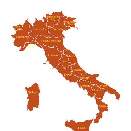
Trentino-Alto
Adige
Friuli-Venezia
Giulia
Valle
Veneto
d'Aosta
Lombardia
Piemonte
Emilia-Romagna
Liguria
Toscana
Marche
Umbria
Abruzzo
Lazio
Molise
Campania
Puglia
Basilicata
Sardegna
Calabria
Sicilia