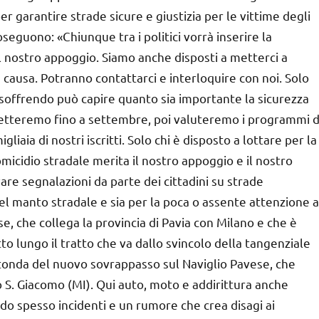
 per garantire strade sicure e giustizia per le vittime degli
oseguono: «Chiunque tra i politici vorrà inserire la
il nostro appoggio. Siamo anche disposti a metterci a
a causa. Potranno contattarci e interloquire con noi. Solo
a soffrendo può capire quanto sia importante la sicurezza
spetteremo fino a settembre, poi valuteremo i programmi d
aia di nostri iscritti. Solo chi è disposto a lottare per la
’omicidio stradale merita il nostro appoggio e il nostro
vare segnalazioni da parte dei cittadini su strade
el manto stradale e sia per la poca o assente attenzione a
ese, che collega la provincia di Pavia con Milano e che è
tto lungo il tratto che va dallo svincolo della tangenziale
rotonda del nuovo sovrappasso sul Naviglio Pavese, che
 S. Giacomo (MI). Qui auto, moto e addirittura anche
do spesso incidenti e un rumore che crea disagi ai