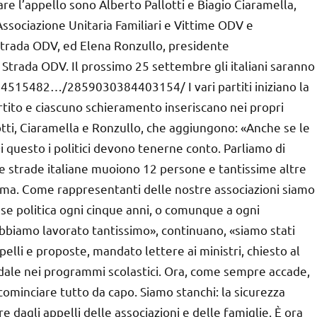
are l’appello sono Alberto Pallotti e Biagio Ciaramella,
ssociazione Unitaria Familiari e Vittime ODV e
a Strada ODV, ed Elena Ronzullo, presidente
Strada ODV. Il prossimo 25 settembre gli italiani saranno
4515482…/2859030384403154/ I vari partiti iniziano la
tito e ciascuno schieramento inseriscano nei propri
otti, Ciaramella e Ronzullo, che aggiungono: «Anche se le
 Di questo i politici devono tenerne conto. Parliamo di
le strade italiane muoiono 12 persone e tantissime altre
ima. Come rappresentanti delle nostre associazioni siamo
asse politica ogni cinque anni, o comunque a ogni
biamo lavorato tantissimo», continuano, «siamo stati
elli e proposte, mandato lettere ai ministri, chiesto al
tradale nei programmi scolastici. Ora, come sempre accade,
cominciare tutto da capo. Siamo stanchi: la sicurezza
 dagli appelli delle associazioni e delle famiglie. È ora