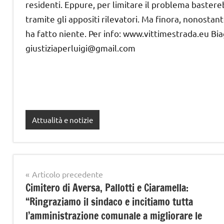
residenti. Eppure, per limitare il problema baster
tramite gli appositi rilevatori. Ma finora, nonosta
ha fatto niente. Per info: www.vittimestrada.eu Bia
giustiziaperluigi@gmail.com
Attualità e notizie
Navigazione
Articolo precedente
Cimitero di Aversa, Pallotti e Ciaramella:
articoli
“Ringraziamo il sindaco e incitiamo tutta
l’amministrazione comunale a migliorare le