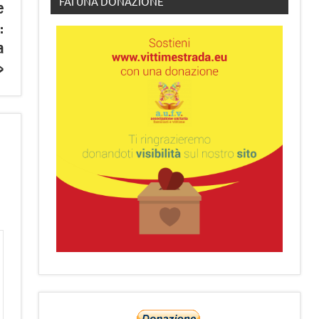
FAI UNA DONAZIONE
e
:
a
»