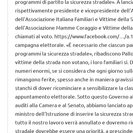
programmi di partito la sicurezza stradale». A lanci
rispettivamente presidente e vicepresidente dell’A
dell’Associazione Italiana Familiari e Vittime dell
dell’Associazione Mamme Coraggio e Vittime della 
chiamati al voto. https://www.facebook.com/…/a.1
campagna elettorale. «È necessario che ciascun par
programmi la sicurezza stradale», ribadiscono Pall
vittime della strada non votano, i loro familiari sì.
numeri enormi, se si considera che ogni giorno sul
rimangono ferite, spesso anche in maniera graviss
stanchi di dover ricominciare a sensibilizzare la cl
appuntamento elettorale. Sotto questo Governo ab
auditi alla Camera e al Senato, abbiamo lanciato app
ministro dell’Istruzione di inserire la sicurezza s
tutto il nostro lavoro verrà annullato e dovremo ri
stradale dovrebbe essere una priorità, a prescindere