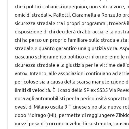
che i politici italiani si impegnino, non solo a voce,
omicidi stradali». Pallotti, Ciaramella e Ronzullo pr
sicurezza stradale tra i propri programmi, troverà 
disposizione di chi deciderà di abbracciare la nostr
chi ha perso un proprio familiare sulla strada e st
stradale e quanto garantire una giustizia vera. A
ciascuno schieramento politico e informeremo le migli
sicurezza stradale e la giustizia per le vittime dell
voto». Intanto, alle associazioni continuano ad arri
pericolose sia a causa della scarsa manutenzione d
limiti di velocità. È il caso della SP ex SS35 Via Pav
nota agli automobilisti per la pericolosità soprattu
ovest di Milano uscita 9 Ticinese sino alla nuova 
dopo Moirago (MI), permette di raggiungere Zibido
mezzi pesanti corrono a velocità sostenuta, causan