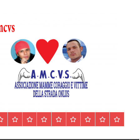
Homepage
Segnalazioni
Nord
Centro
Sud
Contatti
Incidenti
Il
Archivio
Italia
Italia
Italia
cell.
Stradali
libro