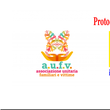
Vai
al
contenuto
A.I.F.V.S.
In
difesa
di