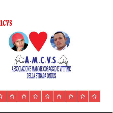
Homepage
Segnalazioni
Nord
Centro
Sud
Contatti
Incidenti
Il
Archivio
Italia
Italia
Italia
cell.
Stradali
libro