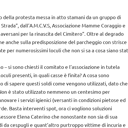
vo della protesta messa in atto stamani da un gruppo di
lla Strada”, dall’A.M.C.V.S, Associazione Mamme Coraggio e
 aversani per la rinascita del Cimitero”. Oltre al degrado
one anche sulla predisposizione del parcheggio con strisce
sate per numerosissimi loculi che non si sa a cosa siano stat
 si sono chiesti il comitato e l’associazione in tutela
oculi presenti, in quali casse è finita? A cosa sono
to di sapere questi soldi come vengono utilizzati, dato che
? Non è stato utilizzato nemmeno un centesimo per
novare i servizi igienici (versanti in condizioni pietose ed
rde. Basta interventi spot, ora ci vogliono soluzioni
ssessore Elena Caterino che nonostante non sia di sua
 da cespugli e quant’altro purtroppo vittime di incuria e