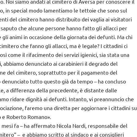
o. Noi siamo andati al cimitero di Aversa per conoscere il
ro, in special modo lamentiamo le tettoie che sono sul
ti del cimitero hanno distribuito dei vaglia ai visitatori
saputo che alcune persone hanno fatto gli allacci per
 gli animi in occasione della giornata dei defunti. Ma chi
itero che fanno gli allacci, ma è legale? I cittadini ci
ì come il rifacimento dei servizi igienici, sia stata una
tti, abbiamo denunciato ai carabinieri il degrado del
one del cimitero, soprattutto per il pagamento del
o denunciato tutto questo già da tempo – ha concluso
, a differenza della precedente, è distante dalle
amo ridare dignità ai defunti. Intanto, vi preannuncio che
ociazione, faremo una diretta per aggiornare i cittadini su
tto e Roberto Romano».
a mesi fa – ha affermato Nicola Nardi, responsabile del
imitero” – e abbiamo scritto al sindaco e ai consiglieri