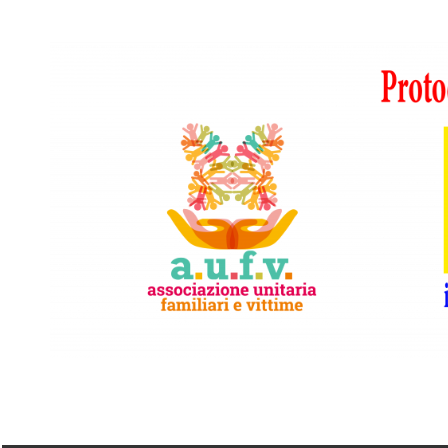
Vai
al
contenuto
A.I.F.V.S.
In
difesa
di