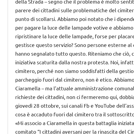
della Strada – segno che il problema è molto sentit
parere dei cittadini sulle problematiche del cimite
punto di scollarsi. Abbiamo poi notato che i dipenden
per pagare la luce delle lampade votive e abbiamo 
ripristinare la luce delle lampade, forse per placare
gestisce questo servizio? Sono persone esterne al cim
hanno segnalato tutto questo. Riteniamo che ciò, cos
iniziativa scaturita dalla nostra protesta. Noi, infa
cimitero, perché non siamo soddisfatti della gesti
parcheggio fuori dal cimitero, non è etico. Abbiam
Ciaramella – ma l’attuale amministrazione comunale
richieste dei cittadini, non ci fermeremo qui, dobbi
giovedì 28 ottobre, sui canali Fb e YouTube dell’ass
cosa è accaduto fuori dal cimitero tra il sottoscri
«Mi associo a Ciaramella in questa battaglia iniziat
comitato “I cittadini aversani per la rinascita del C