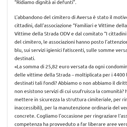
“Ridiamo dignità ai defunti”.
L’abbandono del cimitero di Aversa è stato il moti
cittadini, dall’associazione “Familiari e Vittime de
Vittime della Strada ODV e dal comitato “I cittadini
del cimitero, le associazioni hanno posto l’attenzi
blu, sui servizi igienici fatiscenti, sulle somme ver
destinati.
«La somma di 25,82 euro versata da ogni condomino –
delle vittime della Strada – moltiplicata per i 4400 l
destinati tali fondi? Abbiamo o non abbiamo il dirit
non esistono servizi di cui usufruisca la comunità
mettere in sicurezza la struttura cimiteriale, per rin
inaccessibili), per la manutenzione ordinaria del ve
concrete. Cogliamo l’occasione per ringraziare l‘a
competenza ha provveduto a far liberare aree verdi