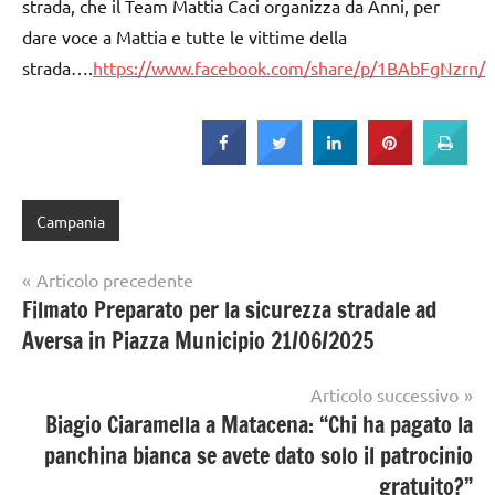
strada, che il Team Mattia Caci organizza da Anni, per
dare voce a Mattia e tutte le vittime della
strada….
https://www.facebook.com/share/p/1BAbFgNzrn/
Campania
Navigazione
Articolo precedente
Filmato Preparato per la sicurezza stradale ad
articoli
Aversa in Piazza Municipio 21/06/2025
Articolo successivo
Biagio Ciaramella a Matacena: “Chi ha pagato la
panchina bianca se avete dato solo il patrocinio
gratuito?”