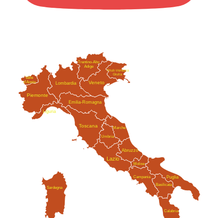
Trentino-Alto
Adige
Friuli-Venezia
Giulia
Valle
Veneto
d'Aosta
Lombardia
Piemonte
Emilia-Romagna
Liguria
Toscana
Marche
Umbria
Abruzzo
Lazio
Molise
Campania
Puglia
Basilicata
Sardegna
Calabria