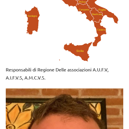
Molise
Campania
Puglia
Basilicata
Sardegna
Calabria
Sicilia
Responsabili di Regione Delle associazioni A.U.F.V,
A.I.F.V.S, A.M.C.V.S.