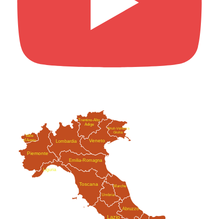
Trentino-Alto
Adige
Friuli-Venezia
Giulia
Valle
Veneto
d'Aosta
Lombardia
Piemonte
Emilia-Romagna
Liguria
Toscana
Marche
Umbria
Abruzzo
Lazio