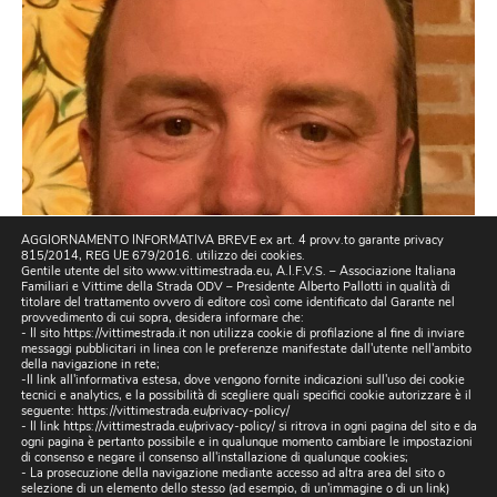
AGGIORNAMENTO INFORMATIVA BREVE ex art. 4 provv.to garante privacy
815/2014, REG UE 679/2016. utilizzo dei cookies.
Gentile utente del sito www.vittimestrada.eu, A.I.F.V.S. – Associazione Italiana
Familiari e Vittime della Strada ODV – Presidente Alberto Pallotti in qualità di
titolare del trattamento ovvero di editore così come identificato dal Garante nel
provvedimento di cui sopra, desidera informare che:
- Il sito https://vittimestrada.it non utilizza cookie di profilazione al fine di inviare
messaggi pubblicitari in linea con le preferenze manifestate dall'utente nell'ambito
della navigazione in rete;
-Il link all'informativa estesa, dove vengono fornite indicazioni sull'uso dei cookie
tecnici e analytics, e la possibilità di scegliere quali specifici cookie autorizzare è il
seguente:
https://vittimestrada.eu/privacy-policy/
- Il link https://vittimestrada.eu/privacy-policy/ si ritrova in ogni pagina del sito e da
ogni pagina è pertanto possibile e in qualunque momento cambiare le impostazioni
di consenso e negare il consenso all'installazione di qualunque cookies;
- La prosecuzione della navigazione mediante accesso ad altra area del sito o
selezione di un elemento dello stesso (ad esempio, di un'immagine o di un link)