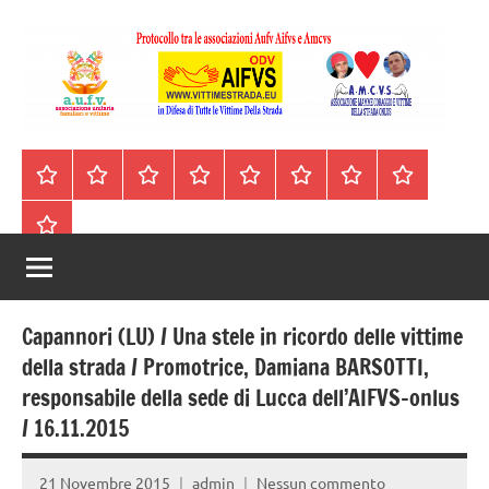
Vai
al
contenuto
A.I.F.V.S.
In
difesa
–
Homepage
Segnalazioni
Nord
Centro
Sud
Contatti
Incidenti
Il
di
Italia
Italia
Italia
cell.
Stradali
libro
tutte
Associazione
Archivio
330443441
le
Italiana
vittime
della
Familiari
strada
Capannori (LU) / Una stele in ricordo delle vittime
e
della strada / Promotrice, Damiana BARSOTTI,
responsabile della sede di Lucca dell’AIFVS-onlus
Vittime
/ 16.11.2015
della
21 Novembre 2015
admin
Nessun commento