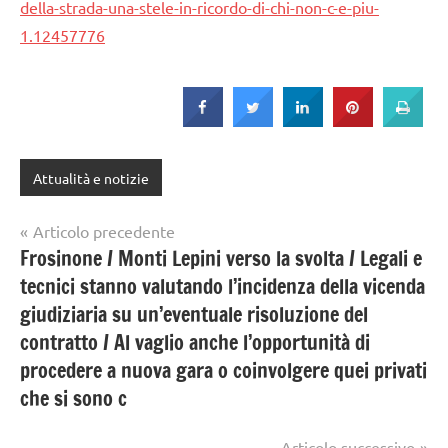
della-strada-una-stele-in-ricordo-di-chi-non-c-e-piu-
1.12457776
Attualità e notizie
Navigazione
Articolo precedente
Frosinone / Monti Lepini verso la svolta / Legali e
articoli
tecnici stanno valutando l’incidenza della vicenda
giudiziaria su un’eventuale risoluzione del
contratto / Al vaglio anche l’opportunità di
procedere a nuova gara o coinvolgere quei privati
che si sono c
Articolo successivo