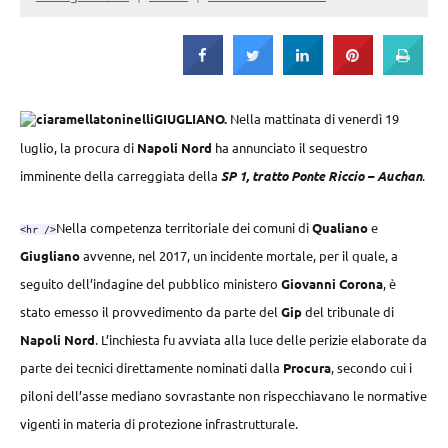
Strada
GIUGLIANO.
Nella mattinata di venerdì 19
luglio, la procura di
Napoli Nord
ha annunciato il sequestro
imminente della carreggiata della
SP 1, tratto
Ponte Riccio – Auchan
.
Nella competenza territoriale dei comuni di
Qualiano
e
<hr />
Giugliano
avvenne, nel 2017, un incidente mortale, per il quale, a
seguito dell’indagine del pubblico ministero
Giovanni Corona
, è
stato emesso il provvedimento da parte del
Gip
del tribunale di
Napoli Nord
. L’inchiesta fu avviata alla luce delle perizie elaborate da
parte dei tecnici direttamente nominati dalla
Procura
, secondo cui i
piloni dell’asse mediano sovrastante non rispecchiavano le normative
vigenti in materia di protezione infrastrutturale.