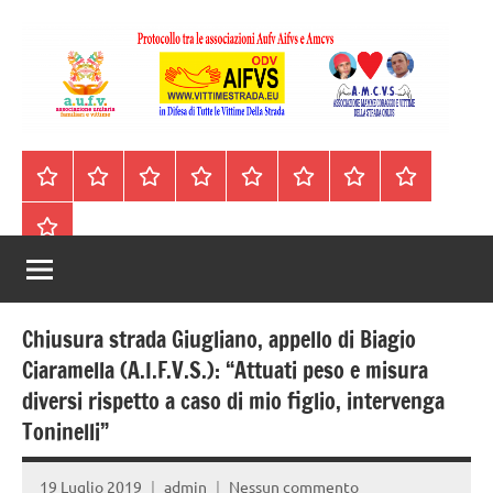
Vai
al
contenuto
A.I.F.V.S.
In
difesa
–
Homepage
Segnalazioni
Nord
Centro
Sud
Contatti
Incidenti
Il
di
Italia
Italia
Italia
cell.
Stradali
libro
tutte
Associazione
Archivio
330443441
le
Italiana
vittime
della
Familiari
strada
Chiusura strada Giugliano, appello di Biagio
e
Ciaramella (A.I.F.V.S.): “Attuati peso e misura
diversi rispetto a caso di mio figlio, intervenga
Vittime
Toninelli”
della
19 Luglio 2019
admin
Nessun commento