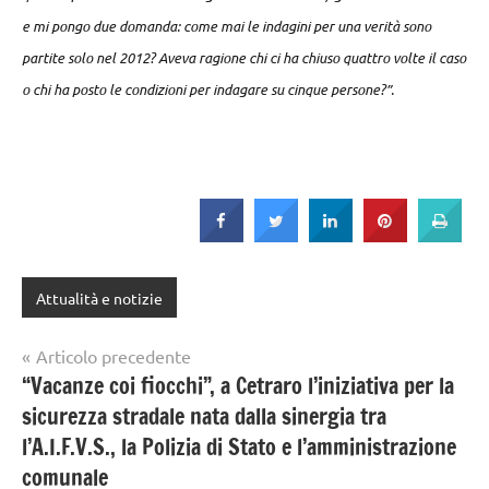
e mi pongo due domanda: come mai le indagini per una verità sono
partite solo nel 2012? Aveva ragione chi ci ha chiuso quattro volte il caso
o chi ha posto le condizioni per indagare su cinque persone?”.
Attualità e notizie
Navigazione
Articolo precedente
“Vacanze coi fiocchi”, a Cetraro l’iniziativa per la
articoli
sicurezza stradale nata dalla sinergia tra
l’A.I.F.V.S., la Polizia di Stato e l’amministrazione
comunale