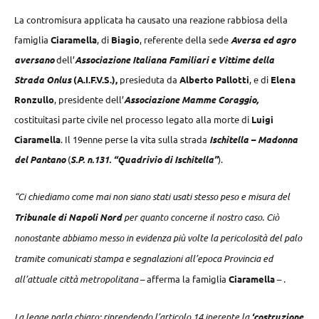
La contromisura applicata ha causato una reazione rabbiosa della
famiglia
Ciaramella
, di
Biagio
, referente della sede
Aversa ed agro
aversano
dell’
Associazione Italiana Familiari e Vittime della
Strada Onlus
(A.I.F.V.S.),
presieduta da
Alberto Pallotti
, e di
Elena
Ronzullo
, presidente dell’
Associazione Mamme Coraggio,
costituitasi parte civile nel processo legato alla morte di
Luigi
Ciaramella
. Il 19enne perse la vita sulla strada
Ischitella – Madonna
del Pantano
(
S.P. n.131. “Quadrivio di Ischitella”
).
“Ci chiediamo come mai non siano stati usati stesso peso e misura del
Tribunale di Napoli Nord
per quanto concerne il nostro caso. Ciò
nonostante abbiamo messo in evidenza più volte la pericolosità del palo
tramite comunicati stampa e segnalazioni all’epoca Provincia ed
all’attuale città metropolitana
– afferma la famiglia
Ciaramella
–
.
La legge parla chiaro: riprendendo l’articolo 14 inerente la
‘costruzione