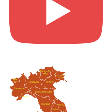
Trentino-Alto
Adige
Friuli-Venezia
Giulia
Valle
Veneto
d'Aosta
Lombardia
Piemonte
Emilia-Romagna
Liguria
Toscana
Marche
Umbria