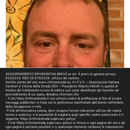
AGGIORNAMENTO INFORMATIVA BREVE ex art. 4 provv.to garante privacy
815/2014, REG UE 679/2016. utilizzo dei cookies.
Gentile utente del sito www.vittimestrada.eu, A.I.F.V.S. – Associazione Italiana
Familiari e Vittime della Strada ODV – Presidente Alberto Pallotti in qualità di
titolare del trattamento ovvero di editore così come identificato dal Garante nel
provvedimento di cui sopra, desidera informare che:
- Il sito https://vittimestrada.it non utilizza cookie di profilazione al fine di inviare
messaggi pubblicitari in linea con le preferenze manifestate dall'utente nell'ambito
della navigazione in rete;
-Il link all'informativa estesa, dove vengono fornite indicazioni sull'uso dei cookie
tecnici e analytics, e la possibilità di scegliere quali specifici cookie autorizzare è il
seguente:
https://vittimestrada.eu/privacy-policy/
- Il link https://vittimestrada.eu/privacy-policy/ si ritrova in ogni pagina del sito e da
ogni pagina è pertanto possibile e in qualunque momento cambiare le impostazioni