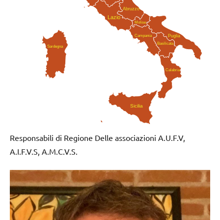
Abruzzo
Lazio
Molise
Campania
Puglia
Basilicata
Sardegna
Calabria
Sicilia
Responsabili di Regione Delle associazioni A.U.F.V,
A.I.F.V.S, A.M.C.V.S.