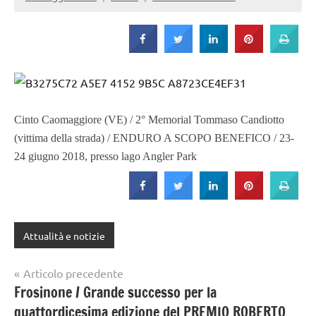
Strada
Cinto Caomaggiore (VE) / 2° Memorial Tommaso Candiotto
(vittima della strada) / ENDURO A SCOPO BENEFICO / 23-
24 giugno 2018, presso lago Angler Park
Attualità e notizie
Navigazione
Articolo precedente
Frosinone / Grande successo per la
articoli
quattordicesima edizione del PREMIO ROBERTO