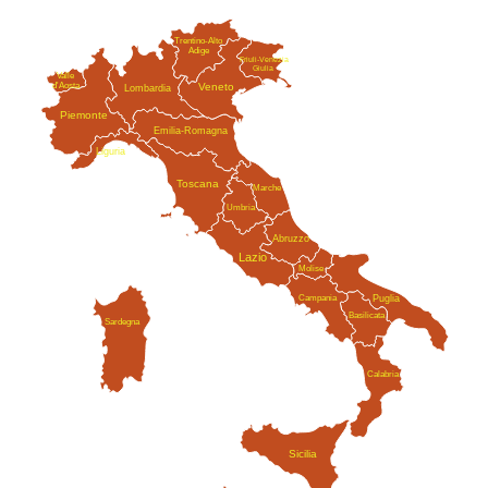
Trentino-Alto
Adige
Friuli-Venezia
Giulia
Valle
Veneto
d'Aosta
Lombardia
Piemonte
Emilia-Romagna
Liguria
Toscana
Marche
Umbria
Abruzzo
Lazio
Molise
Campania
Puglia
Basilicata
Sardegna
Calabria
Sicilia