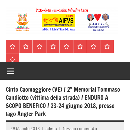
Vai
al
contenuto
A.I.F.V.S.
In
difesa
–
Homepage
Segnalazioni
Nord
Centro
Sud
Contatti
Incidenti
Il
di
Italia
Italia
Italia
cell.
Stradali
libro
tutte
Associazione
Archivio
330443441
le
Italiana
vittime
della
Familiari
strada
Cinto Caomaggiore (VE) / 2° Memorial Tommaso
e
Candiotto (vittima della strada) / ENDURO A
SCOPO BENEFICO / 23-24 giugno 2018, presso
Vittime
lago Angler Park
della
29 Maggio 2018
admin
Nessun commento