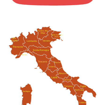
Trentino-Alto
Adige
Friuli-Venezia
Giulia
Valle
Veneto
d'Aosta
Lombardia
Piemonte
Emilia-Romagna
Liguria
Toscana
Marche
Umbria
Abruzzo
Lazio
Molise
Campania
Puglia
Basilicata
Sardegna
Calabria