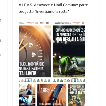
A.I.F.V.S. Assovoce e Nodi Comune: parte
progetto “Invertiamo la rotta”
s
i
a