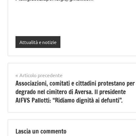
Attualità e notizie
Navigazione
Articolo precedente
Associazioni, comitati e cittadini protestano per 
articoli
degrado nel cimitero di Aversa. Il presidente
AIFVS Pallotti: “Ridiamo dignità ai defunti”.
Lascia un commento