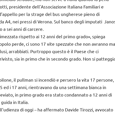
otti, presidente dell’Associazione Italiana Familiari e
d’appello per la strage del bus ungherese pieno di
da A4, nei pressi di Verona. Sul banco degli imputati Jano
 a sei anni di carcere.
imezzata rispetto ai 12 anni del primo grado», spiega
l popolo perde, ci sono 17 vite spezzate che non avranno ma
lusi, arrabbiati. Purtroppo questo è il Paese che ci
ivisto, sia in primo che in secondo grado. Non si patteggi
pilone, il pullman si incendiò e persero la vita 17 persone,
 15 ed i 17 anni, rientravano da una settimana bianca in
breviato, in primo grado era stato condannato a 12 anni di
 guida in Italia.
ell’udienza di oggi – ha affermato Davide Tirozzi, avvocato