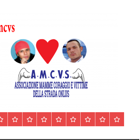
Homepage
Segnalazioni
Nord
Centro
Sud
Contatti
Incidenti
Il
Archivio
Italia
Italia
Italia
cell.
Stradali
libro