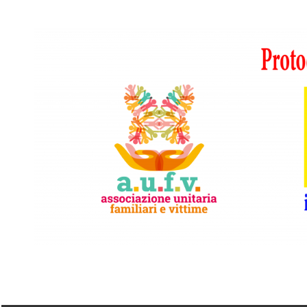
Vai
al
contenuto
A.I.F.V.S.
In
difesa
di