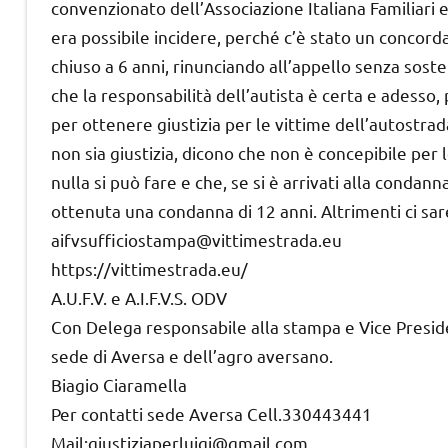
convenzionato dell’Associazione Italiana Familiari e
era possibile incidere, perché c’è stato un concor
chiuso a 6 anni, rinunciando all’appello senza sosten
che la responsabilità dell’autista è certa e adesso,
per ottenere giustizia per le vittime dell’autostrad
non sia giustizia, dicono che non è concepibile per 
nulla si può fare e che, se si è arrivati alla condann
ottenuta una condanna di 12 anni. Altrimenti ci sar
aifvsufficiostampa@vittimestrada.eu
https://vittimestrada.eu/
A.U.F.V. e A.I.F.V.S. ODV
Con Delega responsabile alla stampa e Vice Presid
sede di Aversa e dell’agro aversano.
Biagio Ciaramella
Per contatti sede Aversa Cell.330443441
Mail:giustiziaperluigi@gmail.com