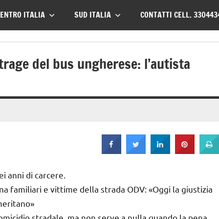
ENTRO ITALIA
SUD ITALIA
CONTATTI CELL. 330443
age del bus ungherese: l’autista
i anni di carcere.
na familiari e vittime della strada ODV: «Oggi la giustizia
meritano»
 omicidio stradale, ma non serve a nulla quando la pena