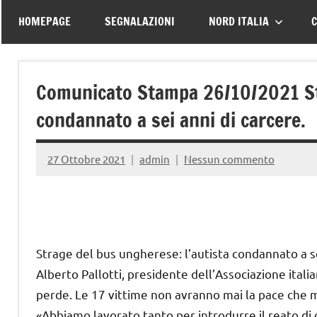
–
tutte
HOMEPAGE
SEGNALAZIONI
NORD ITALIA
C
le
Associazione
vittime
della
Italiana
Comunicato Stampa 26/10/2021 Str
strada
condannato a sei anni di carcere.
Familiari
e
27 Ottobre 2021
admin
Nessun commento
Vittime
della
Strage del bus ungherese: l’autista condannato a se
Alberto Pallotti, presidente dell’Associazione italia
Strada
perde. Le 17 vittime non avranno mai la pace che 
«Abbiamo lavorato tanto per introdurre il reato di