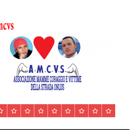
Homepage
Segnalazioni
Nord
Centro
Sud
Contatti
Incidenti
Il
Archivio
Italia
Italia
Italia
cell.
Stradali
libro