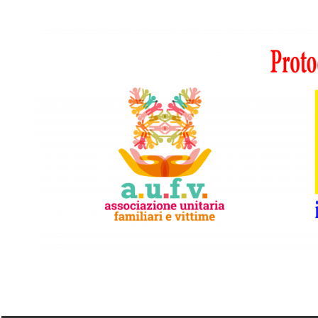
Vai
al
contenuto
A.I.F.V.S.
In
difesa
di