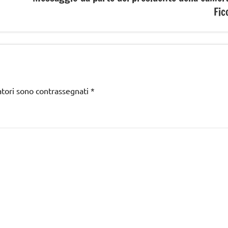
Fic
atori sono contrassegnati
*