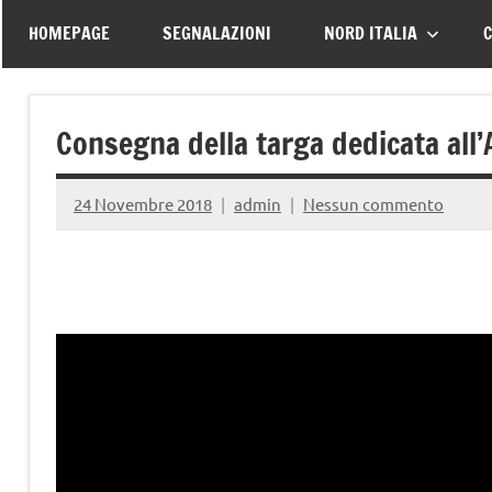
–
tutte
HOMEPAGE
SEGNALAZIONI
NORD ITALIA
C
le
Associazione
vittime
della
Italiana
Consegna della targa dedicata all
strada
Familiari
24 Novembre 2018
admin
Nessun commento
e
Vittime
della
Strada