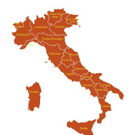
Trentino-Alto
Adige
Friuli-Venezia
Giulia
Valle
Veneto
d'Aosta
Lombardia
Piemonte
Emilia-Romagna
Liguria
Toscana
Marche
Umbria
Abruzzo
Lazio
Molise
Campania
Puglia
Basilicata
Sardegna
Calabria
Sicilia