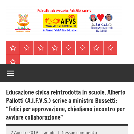
Vai
al
contenuto
A.I.F.V.S.
In
difesa
–
Homepage
Segnalazioni
Nord
Centro
Sud
Contatti
Incidenti
Il
di
Italia
Italia
Italia
cell.
Stradali
libro
tutte
Associazione
Archivio
330443441
le
Italiana
vittime
della
Familiari
strada
Educazione civica reintrodotta in scuole, Alberto
e
Pallotti (A.I.F.V.S.) scrive a ministro Bussetti:
“Felici per approvazione, chiediamo incontro per
Vittime
avviare collaborazione”
della
2 Agosto 2019
admin
Nessun commento