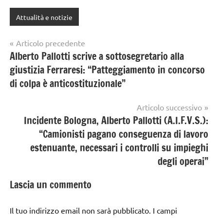
Attualità e notizie
Navigazione
Articolo precedente
Alberto Pallotti scrive a sottosegretario alla
articoli
giustizia Ferraresi: “Patteggiamento in concorso
di colpa è anticostituzionale”
Articolo successivo
Incidente Bologna, Alberto Pallotti (A.I.F.V.S.):
“Camionisti pagano conseguenza di lavoro
estenuante, necessari i controlli su impieghi
degli operai”
Lascia un commento
Il tuo indirizzo email non sarà pubblicato.
I campi