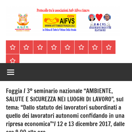
Vai
al
contenuto
A.I.F.V.S.
In
difesa
–
Homepage
Segnalazioni
Nord
Centro
Sud
Contatti
Incidenti
Il
di
Italia
Italia
Italia
cell.
Stradali
libro
tutte
Associazione
Archivio
330443441
le
Italiana
vittime
della
Familiari
strada
Foggia / 3º seminario nazionale “AMBIENTE,
e
SALUTE E SICUREZZA NEI LUOGHI DI LAVORO”, sul
tema: “Dallo statuto dei lavoratori subordinati a
Vittime
quello dei lavoratori autonomi confidando in una
della
ripresa economica”‘/ 12 e 13 dicembre 2017, dalle