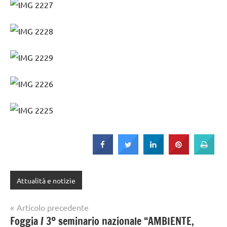
Attualità e notizie
Navigazione
Articolo precedente
Foggia / 3º seminario nazionale “AMBIENTE,
articoli