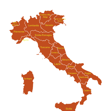
Trentino-Alto
Adige
Friuli-Venezia
Giulia
Valle
Veneto
d'Aosta
Lombardia
Piemonte
Emilia-Romagna
Liguria
Toscana
Marche
Umbria
Abruzzo
Lazio
Molise
Campania
Puglia
Basilicata
Sardegna
Calabria
Sicilia