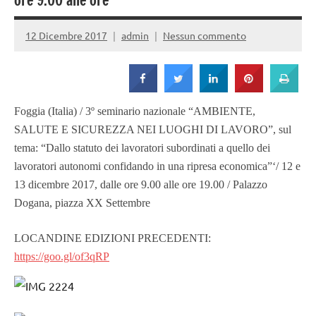
Strada
ore 9.00 alle ore
12 Dicembre 2017
admin
Nessun commento
Foggia (Italia) / 3º seminario nazionale “AMBIENTE,
SALUTE E SICUREZZA NEI LUOGHI DI LAVORO”, sul
tema: “Dallo statuto dei lavoratori subordinati a quello dei
lavoratori autonomi confidando in una ripresa economica”‘/ 12 e
13 dicembre 2017, dalle ore 9.00 alle ore 19.00 / Palazzo
Dogana, piazza XX Settembre
LOCANDINE EDIZIONI PRECEDENTI:
https://goo.gl/of3qRP