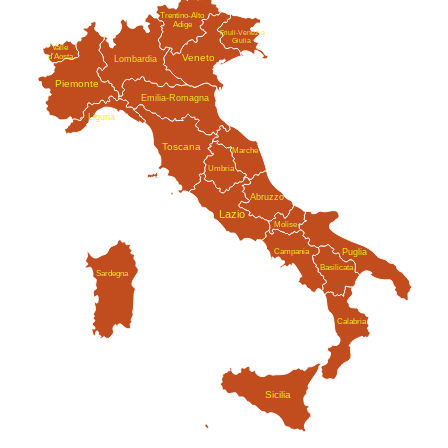
Trentino-Alto
Adige
Friuli-Venezia
Giulia
Valle
Veneto
d'Aosta
Lombardia
Piemonte
Emilia-Romagna
Liguria
Toscana
Marche
Umbria
Abruzzo
Lazio
Molise
Campania
Puglia
Basilicata
Sardegna
Calabria
Sicilia