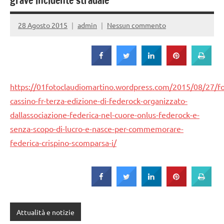
Strada
grave incidente stradale
28 Agosto 2015
admin
Nessun commento
https://01fotoclaudiomartino.wordpress.com/2015/08/27/fo
cassino-fr-terza-edizione-di-federock-organizzato-
dallassociazione-federica-nel-cuore-onlus-federock-e-
senza-scopo-di-lucro-e-nasce-per-commemorare-
federica-crispino-scomparsa-i/
Attualità e notizie