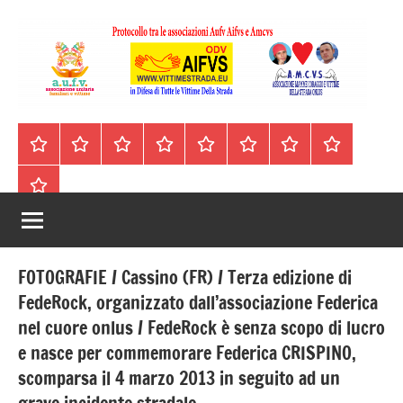
Vai
al
contenuto
A.I.F.V.S.
In
difesa
–
Homepage
Segnalazioni
Nord
Centro
Sud
Contatti
Incidenti
Il
di
Italia
Italia
Italia
cell.
Stradali
libro
tutte
Associazione
Archivio
330443441
le
Italiana
vittime
della
Familiari
strada
FOTOGRAFIE / Cassino (FR) / Terza edizione di
e
FedeRock, organizzato dall’associazione Federica
nel cuore onlus / FedeRock è senza scopo di lucro
Vittime
e nasce per commemorare Federica CRISPINO,
della
scomparsa il 4 marzo 2013 in seguito ad un