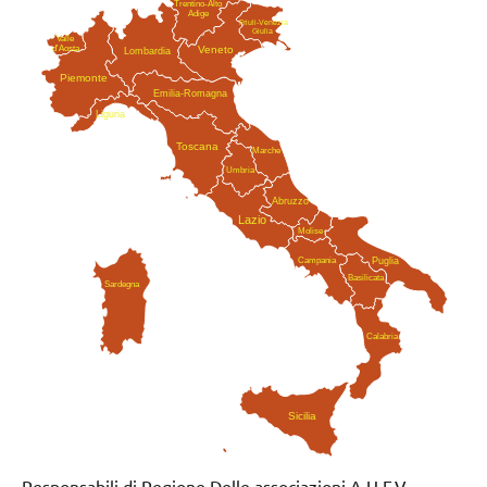
Trentino-Alto
Adige
Friuli-Venezia
Giulia
Valle
Veneto
d'Aosta
Lombardia
Piemonte
Emilia-Romagna
Liguria
Toscana
Marche
Umbria
Abruzzo
Lazio
Molise
Campania
Puglia
Basilicata
Sardegna
Calabria
Sicilia
Responsabili di Regione Delle associazioni A.U.F.V,