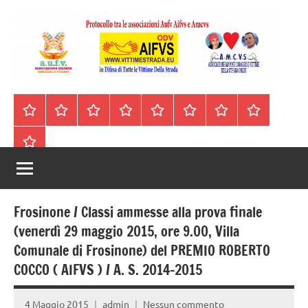
Vai
al
contenuto
A.I.F.V.S.
In
difesa
–
Homepage
Segnalazioni
Nord
Centro
Sud
Contatti
Incidenti
Il
di
Italia
Italia
Italia
cell.
Stradali
libro
tutte
Associazione
Archivio
330443441
le
Italiana
vittime
della
Familiari
strada
Frosinone / Classi ammesse alla prova finale
e
(venerdì 29 maggio 2015, ore 9.00, Villa
Comunale di Frosinone) del PREMIO ROBERTO
Vittime
COCCO ( AIFVS ) / A. S. 2014-2015
della
4 Maggio 2015
admin
Nessun commento