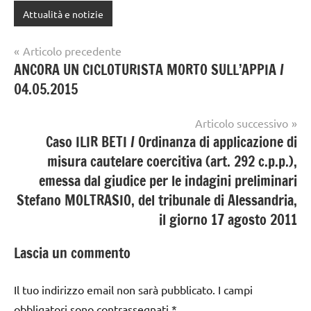
Attualità e notizie
Navigazione
Articolo precedente
ANCORA UN CICLOTURISTA MORTO SULL’APPIA /
articoli
04.05.2015
Articolo successivo
Caso ILIR BETI / Ordinanza di applicazione di
misura cautelare coercitiva (art. 292 c.p.p.),
emessa dal giudice per le indagini preliminari
Stefano MOLTRASIO, del tribunale di Alessandria,
il giorno 17 agosto 2011
Lascia un commento
Il tuo indirizzo email non sarà pubblicato.
I campi
obbligatori sono contrassegnati
*