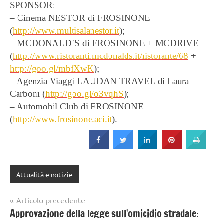
SPONSOR:
– Cinema NESTOR di FROSINONE
(
http://www.multisalanestor.it
);
– MCDONALD’S di FROSINONE + MCDRIVE
(
http://www.ristoranti.mcdonalds.it/ristorante/68
+
http://goo.gl/mbfXwK
);
– Agenzia Viaggi LAUDAN TRAVEL di Laura
Carboni (
http://goo.gl/o3vqhS
);
– Automobil Club di FROSINONE
(
http://www.frosinone.aci.it
).
Attualità e notizie
Navigazione
Articolo precedente
Approvazione della legge sull’omicidio stradale:
articoli