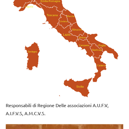
Emilia-Romagna
Liguria
Toscana
Marche
Umbria
Abruzzo
Lazio
Molise
Campania
Puglia
Basilicata
Sardegna
Calabria
Sicilia
Responsabili di Regione Delle associazioni A.U.F.V,
A.I.F.V.S, A.M.C.V.S.