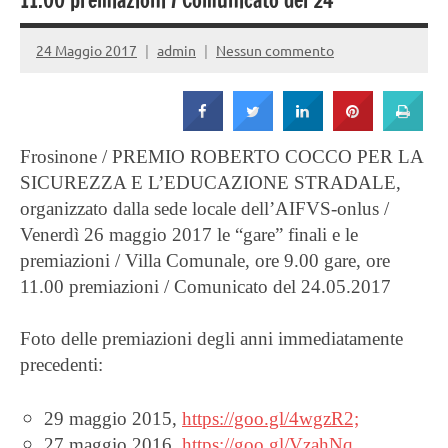
Strada
11.00 premiazioni / Comunicato del 24
24 Maggio 2017
admin
Nessun commento
Frosinone / PREMIO ROBERTO COCCO PER LA
SICUREZZA E L’EDUCAZIONE STRADALE,
organizzato dalla sede locale dell’AIFVS-onlus /
Venerdì 26 maggio 2017 le “gare” finali e le
premiazioni / Villa Comunale, ore 9.00 gare, ore
11.00 premiazioni / Comunicato del 24.05.2017
Foto delle premiazioni degli anni immediatamente
precedenti:
29 maggio 2015,
https://goo.gl/4wgzR2;
27 maggio 2016,
https://goo.gl/VzahNq.