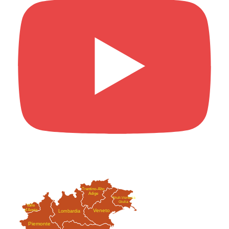
Trentino-Alto
Adige
Friuli-Venezia
Giulia
Valle
Veneto
d'Aosta
Lombardia
Piemonte