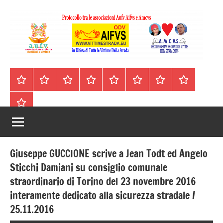
Vai
al
contenuto
A.I.F.V.S.
In
difesa
–
Homepage
Segnalazioni
Nord
Centro
Sud
Contatti
Incidenti
Il
di
Italia
Italia
Italia
cell.
Stradali
libro
tutte
Associazione
Archivio
330443441
le
Italiana
vittime
della
Familiari
strada
Giuseppe GUCCIONE scrive a Jean Todt ed Angelo
e
Sticchi Damiani su consiglio comunale
straordinario di Torino del 23 novembre 2016
Vittime
interamente dedicato alla sicurezza stradale /
della
25.11.2016