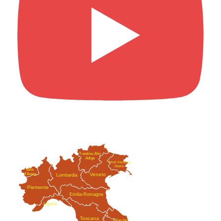
Trentino-Alto
Adige
Friuli-Venezia
Giulia
Valle
Veneto
d'Aosta
Lombardia
Piemonte
Emilia-Romagna
Liguria
Toscana
Marche