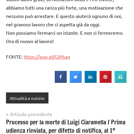
abbiamo tutti una carica più forte, una motivazione che
nessuno può arrestare. E questo aiuterà ognuno di noi,
nel gravoso lavoro che ci aspetta già da oggi.
Non possiamo fermarci un istante. E non ci fermeremo.
Ora di nuovo al lavoro!
FONTE:
https://goo.gl/G0f6aq
Attualità e notizie
Navigazione
Articolo precedente
Processo per la morte di Luigi Ciaramella / Prima
articoli
udienza rinviata, per difetto di notifica, al 1º