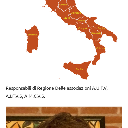
Umbria
Abruzzo
Lazio
Molise
Campania
Puglia
Basilicata
Sardegna
Calabria
Sicilia
Responsabili di Regione Delle associazioni A.U.F.V,
A.I.F.V.S, A.M.C.V.S.