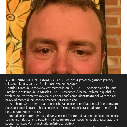
AGGIORNAMENTO INFORMATIVA BREVE ex art. 4 provv.to garante privacy
815/2014, REG UE 679/2016. utilizzo dei cookies.
Gentile utente del sito www.vittimestrada.eu, A.I.F.V.S. – Associazione Italiana
Familiari e Vittime della Strada ODV – Presidente Alberto Pallotti in qualità di
titolare del trattamento ovvero di editore così come identificato dal Garante nel
provvedimento di cui sopra, desidera informare che:
- Il sito https://vittimestrada.it non utilizza cookie di profilazione al fine di inviare
messaggi pubblicitari in linea con le preferenze manifestate dall'utente nell'ambito
della navigazione in rete;
-Il link all'informativa estesa, dove vengono fornite indicazioni sull'uso dei cookie
tecnici e analytics, e la possibilità di scegliere quali specifici cookie autorizzare è il
seguente:
https://vittimestrada.eu/privacy-policy/