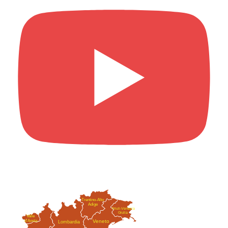
Trentino-Alto
Adige
Friuli-Venezia
Giulia
Valle
Veneto
d'Aosta
Lombardia