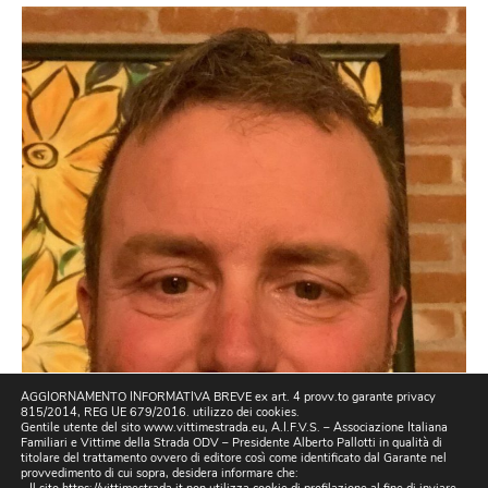
AGGIORNAMENTO INFORMATIVA BREVE ex art. 4 provv.to garante privacy
815/2014, REG UE 679/2016. utilizzo dei cookies.
Gentile utente del sito www.vittimestrada.eu, A.I.F.V.S. – Associazione Italiana
Familiari e Vittime della Strada ODV – Presidente Alberto Pallotti in qualità di
titolare del trattamento ovvero di editore così come identificato dal Garante nel
provvedimento di cui sopra, desidera informare che: