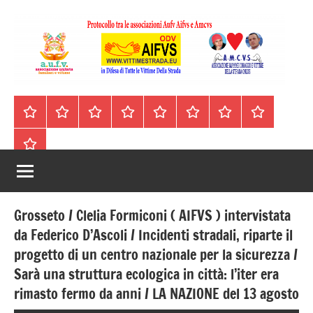
Vai
al
contenuto
A.I.F.V.S.
In
difesa
–
Homepage
Segnalazioni
Nord
Centro
Sud
Contatti
Incidenti
Il
di
Italia
Italia
Italia
cell.
Stradali
libro
tutte
Associazione
Archivio
330443441
le
Italiana
vittime
della
Familiari
strada
Grosseto / Clelia Formiconi ( AIFVS ) intervistata
e
da Federico D’Ascoli / Incidenti stradali, riparte il
progetto di un centro nazionale per la sicurezza /
Vittime
Sarà una struttura ecologica in città: l’iter era
della
rimasto fermo da anni / LA NAZIONE del 13 agosto