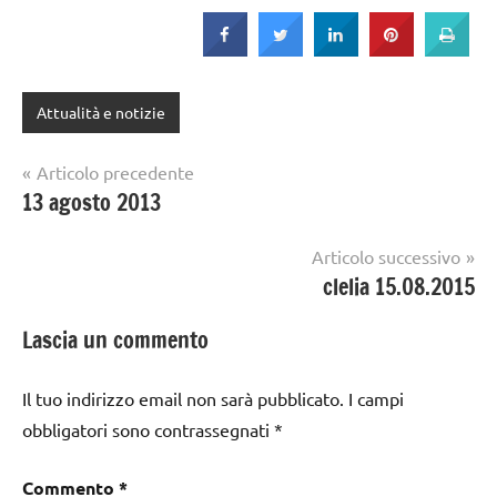
Attualità e notizie
Navigazione
Articolo precedente
13 agosto 2013
articoli
Articolo successivo
clelia 15.08.2015
Lascia un commento
Il tuo indirizzo email non sarà pubblicato.
I campi
obbligatori sono contrassegnati
*
Commento
*