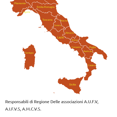
Piemonte
Emilia-Romagna
Liguria
Toscana
Marche
Umbria
Abruzzo
Lazio
Molise
Campania
Puglia
Basilicata
Sardegna
Calabria
Sicilia
Responsabili di Regione Delle associazioni A.U.F.V,
A.I.F.V.S, A.M.C.V.S.