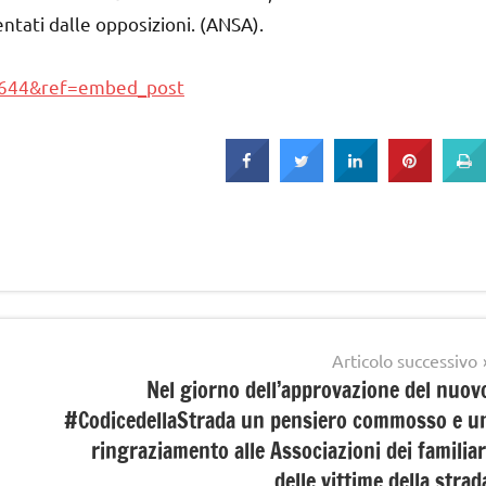
ntati dalle opposizioni. (ANSA).
644&ref=embed_post
Articolo successivo
Nel giorno dell’approvazione del nuov
#CodicedellaStrada un pensiero commosso e u
ringraziamento alle Associazioni dei familiar
delle vittime della strad