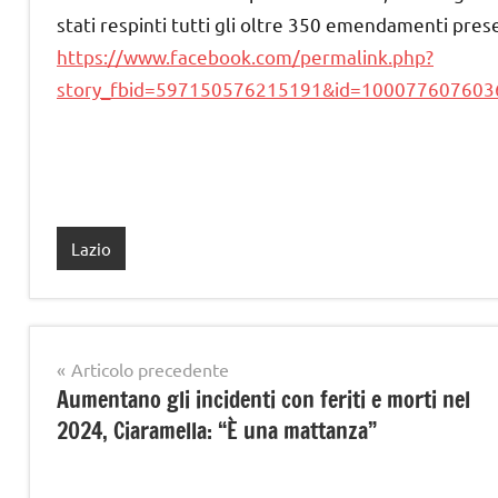
stati respinti tutti gli oltre 350 emendamenti prese
https://www.facebook.com/permalink.php?
story_fbid=597150576215191&id=100077607603
Lazio
Navigazione
Articolo precedente
Aumentano gli incidenti con feriti e morti nel
articoli
2024, Ciaramella: “È una mattanza”