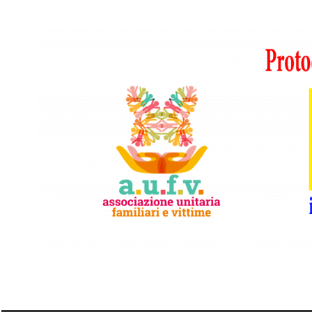
Vai
al
contenuto
A.I.F.V.S.
In
difesa
di