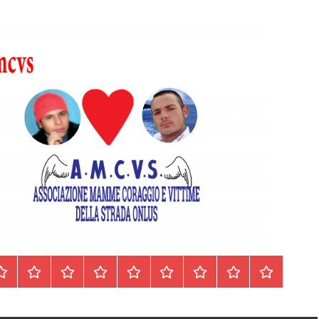
Homepage
Segnalazioni
Nord
Centro
Sud
Contatti
Incidenti
Il
Archivio
Italia
Italia
Italia
cell.
Stradali
libro