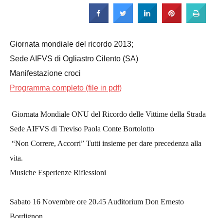
Strada
Giornata mondiale del ricordo 2013;
Sede AIFVS di Ogliastro Cilento (SA)
Manifestazione croci
Programma completo (file in pdf)
Giornata Mondiale ONU del Ricordo delle Vittime della Strada
Sede AIFVS di Treviso Paola Conte Bortolotto
“Non Correre, Accorri” Tutti insieme per dare precedenza alla
vita.
Musiche Esperienze Riflessioni
Sabato 16 Novembre ore 20.45 Auditorium Don Ernesto
Bordignon