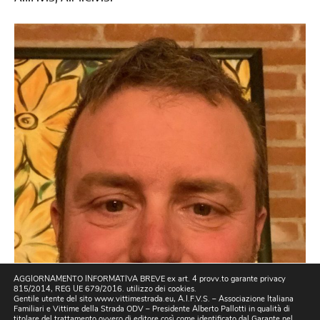
AGGIORNAMENTO INFORMATIVA BREVE ex art. 4 provv.to garante privacy
815/2014, REG UE 679/2016. utilizzo dei cookies.
Gentile utente del sito www.vittimestrada.eu, A.I.F.V.S. – Associazione Italiana
Familiari e Vittime della Strada ODV – Presidente Alberto Pallotti in qualità di
titolare del trattamento ovvero di editore così come identificato dal Garante nel