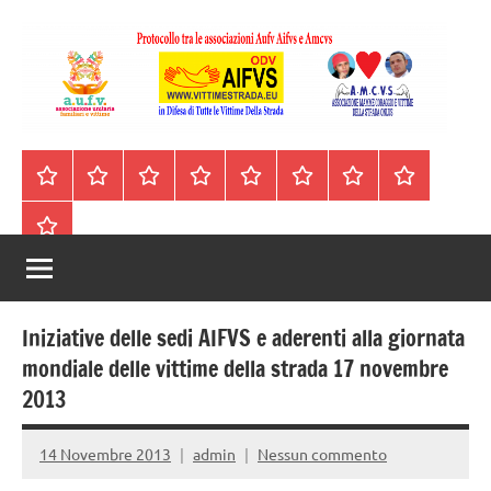
Vai
al
contenuto
A.I.F.V.S.
In
difesa
–
Homepage
Segnalazioni
Nord
Centro
Sud
Contatti
Incidenti
Il
di
Italia
Italia
Italia
cell.
Stradali
libro
tutte
Associazione
Archivio
330443441
le
Italiana
vittime
della
Familiari
strada
Iniziative delle sedi AIFVS e aderenti alla giornata
e
mondiale delle vittime della strada 17 novembre
2013
Vittime
della
14 Novembre 2013
admin
Nessun commento