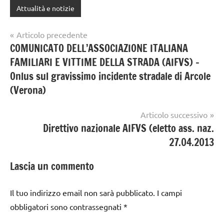
Attualità e notizie
Navigazione
Articolo precedente
COMUNICATO DELL’ASSOCIAZIONE ITALIANA
articoli
FAMILIARI E VITTIME DELLA STRADA (AIFVS) –
Onlus sul gravissimo incidente stradale di Arcole
(Verona)
Articolo successivo
Direttivo nazionale AIFVS (eletto ass. naz.
27.04.2013
Lascia un commento
Il tuo indirizzo email non sarà pubblicato.
I campi
obbligatori sono contrassegnati
*