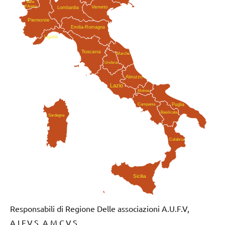
Valle
Veneto
d'Aosta
Lombardia
Piemonte
Emilia-Romagna
Liguria
Toscana
Marche
Umbria
Abruzzo
Lazio
Molise
Campania
Puglia
Basilicata
Sardegna
Calabria
Sicilia
Responsabili di Regione Delle associazioni A.U.F.V,
A.I.F.V.S, A.M.C.V.S.