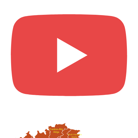
Trentino-Alto
Adige
Friuli-Venezia
Giulia