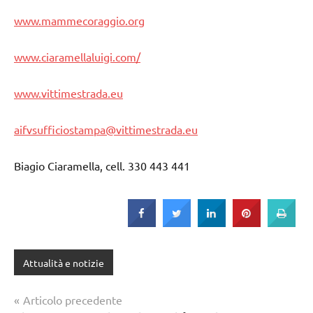
www.mammecoraggio.org
www.ciaramellaluigi.com/
www.vittimestrada.eu
aifvsufficiostampa@vittimestrada.eu
Biagio Ciaramella, cell. 330 443 441
Attualità e notizie
Navigazione
Articolo precedente