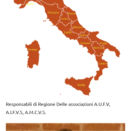
Liguria
Toscana
Marche
Umbria
Abruzzo
Lazio
Molise
Campania
Puglia
Basilicata
Sardegna
Calabria
Sicilia
Responsabili di Regione Delle associazioni A.U.F.V,
A.I.F.V.S, A.M.C.V.S.