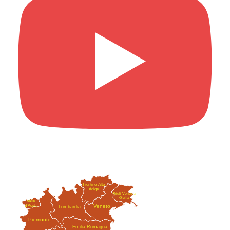
Trentino-Alto
Adige
Friuli-Venezia
Giulia
Valle
Veneto
d'Aosta
Lombardia
Piemonte
Emilia-Romagna