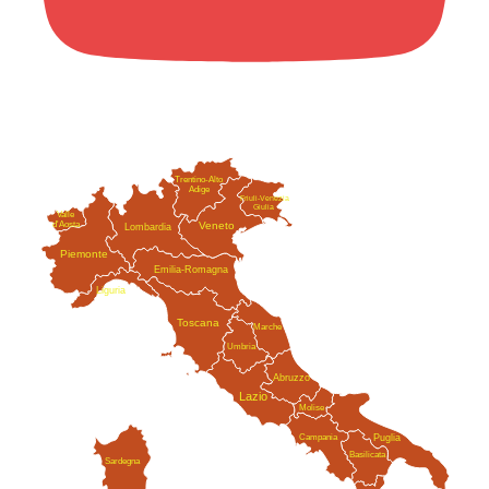
Trentino-Alto
Adige
Friuli-Venezia
Giulia
Valle
Veneto
d'Aosta
Lombardia
Piemonte
Emilia-Romagna
Liguria
Toscana
Marche
Umbria
Abruzzo
Lazio
Molise
Campania
Puglia
Basilicata
Sardegna