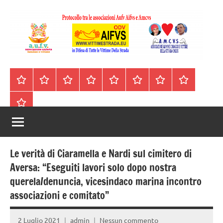
Vai
al
contenuto
A.I.F.V.S.
In
difesa
–
Homepage
Segnalazioni
Nord
Centro
Sud
Contatti
Incidenti
Il
di
Italia
Italia
Italia
cell.
Stradali
libro
tutte
Associazione
Archivio
330443441
le
Italiana
vittime
della
Familiari
strada
Le verità di Ciaramella e Nardi sul cimitero di
e
Aversa: “Eseguiti lavori solo dopo nostra
querela/denuncia, vicesindaco marina incontro
Vittime
associazioni e comitato”
della
2 Luglio 2021
admin
Nessun commento