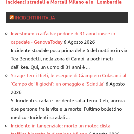
Incidenti stradali e Mortali Milano e in Lombardia
INCIDENTI IN ITALIA
Investimento all'alba: pedone di 31 anni finisce in
ospedale - GenovaToday
6 Agosto 2026
Incidente stradale poco prima delle 6 del mattino in via
Tea Benedetti, nella zona di Campi, a pochi metri
dall'Ikea. Qui, un uomo di 31 anni è ...
Strage Terni-Rieti, le esequie di Giampiero Colasanti al
'Campo de' li giochi': un omaggio a 'Scintilla'
6 Agosto
2026
5. Incidenti stradali · Incidente sulla Terni-Rieti, ancora
due persone fra la vita e la morte: l'ultimo bollettino
medico · Incidenti stradali ...
Incidente in tangenziale: morto un motociclista,
traffico bloccato in direzione Milano
6 Agosto 2026