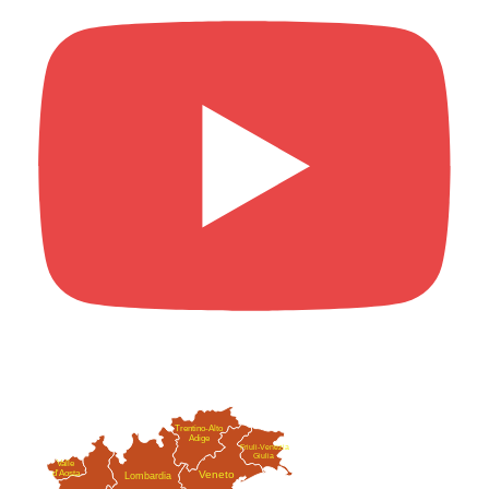
Trentino-Alto
Adige
Friuli-Venezia
Giulia
Valle
Veneto
d'Aosta
Lombardia