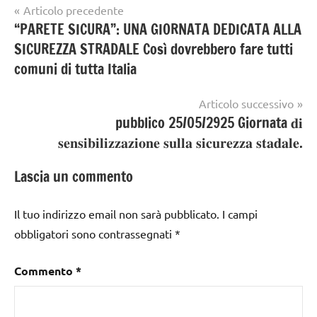
Navigazione
Articolo precedente
“PARETE SICURA”: UNA GIORNATA DEDICATA ALLA
articoli
SICUREZZA STRADALE Così dovrebbero fare tutti
comuni di tutta Italia
Articolo successivo
pubblico 25/05/2925 Giornata 𝐝𝐢
𝐬𝐞𝐧𝐬𝐢𝐛𝐢𝐥𝐢𝐳𝐳𝐚𝐳𝐢𝐨𝐧𝐞 𝐬𝐮𝐥𝐥𝐚 𝐬𝐢𝐜𝐮𝐫𝐞𝐳𝐳𝐚 𝐬𝐭𝐚𝐝𝐚𝐥𝐞.
Lascia un commento
Il tuo indirizzo email non sarà pubblicato.
I campi
obbligatori sono contrassegnati
*
Commento
*