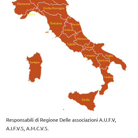
Piemonte
Emilia-Romagna
Liguria
Toscana
Marche
Umbria
Abruzzo
Lazio
Molise
Campania
Puglia
Basilicata
Sardegna
Calabria
Sicilia
Responsabili di Regione Delle associazioni A.U.F.V,
A.I.F.V.S, A.M.C.V.S.