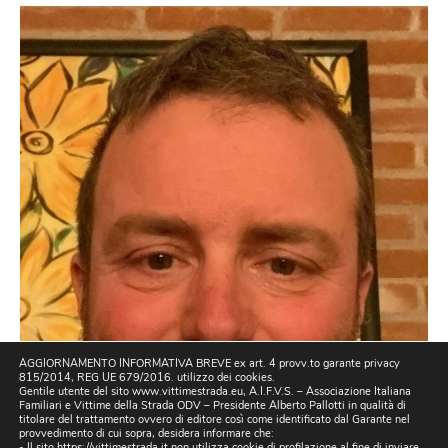
AGGIORNAMENTO INFORMATIVA BREVE ex art. 4 provv.to garante privacy
815/2014, REG UE 679/2016. utilizzo dei cookies.
Gentile utente del sito www.vittimestrada.eu, A.I.F.V.S. – Associazione Italiana
Familiari e Vittime della Strada ODV – Presidente Alberto Pallotti in qualità di
titolare del trattamento ovvero di editore così come identificato dal Garante nel
provvedimento di cui sopra, desidera informare che:
- Il sito https://vittimestrada.it non utilizza cookie di profilazione al fine di inviare