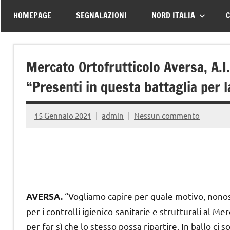
–
tutte
HOMEPAGE
SEGNALAZIONI
NORD ITALIA
C
le
Associazione
vittime
della
Italiana
Mercato Ortofrutticolo Aversa, A.I.F
strada
“Presenti in questa battaglia per l
Familiari
e
15 Gennaio 2021
admin
Nessun commento
Vittime
della
“Vogliamo capire per quale motivo, nonosta
AVERSA.
Strada
per i controlli igienico-sanitarie e strutturali al M
per far sì che lo stesso possa ripartire. In ballo ci