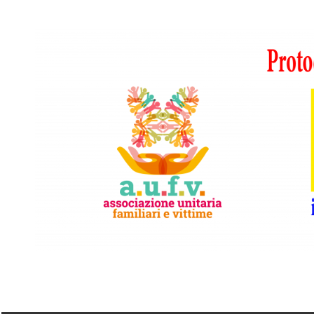
Vai
al
contenuto
A.I.F.V.S.
In
difesa
di