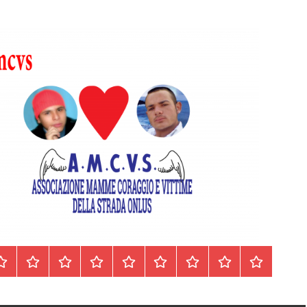
Homepage
Segnalazioni
Nord
Centro
Sud
Contatti
Incidenti
Il
Archivio
Italia
Italia
Italia
cell.
Stradali
libro