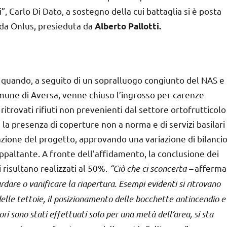
i”, Carlo Di Dato, a sostegno della cui battaglia si è posta
rada Onlus, presieduta da
Alberto Pallotti.
, quando, a seguito di un sopralluogo congiunto del NAS e
mune di Aversa, venne chiuso l’ingrosso per carenze
ritrovati rifiuti non prevenienti dal settore ortofrutticolo
 la presenza di coperture non a norma e di servizi basilari
azione del progetto, approvando una variazione di bilanci
 appaltante. A fronte dell’affidamento, la conclusione dei
i risultano realizzati al 50%.
“Ciò che ci sconcerta –
afferma
rdare o vanificare la riapertura. Esempi evidenti si ritrovano
delle tettoie, il posizionamento delle bocchette antincendio e
avori sono stati effettuati solo per una metà dell’area, si sta