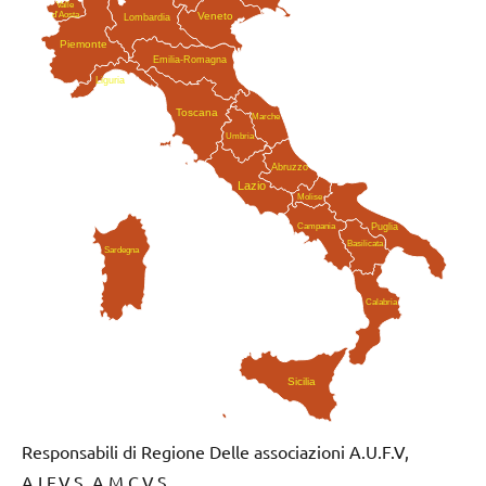
Valle
Veneto
d'Aosta
Lombardia
Piemonte
Emilia-Romagna
Liguria
Toscana
Marche
Umbria
Abruzzo
Lazio
Molise
Campania
Puglia
Basilicata
Sardegna
Calabria
Sicilia
Responsabili di Regione Delle associazioni A.U.F.V,
A.I.F.V.S, A.M.C.V.S.