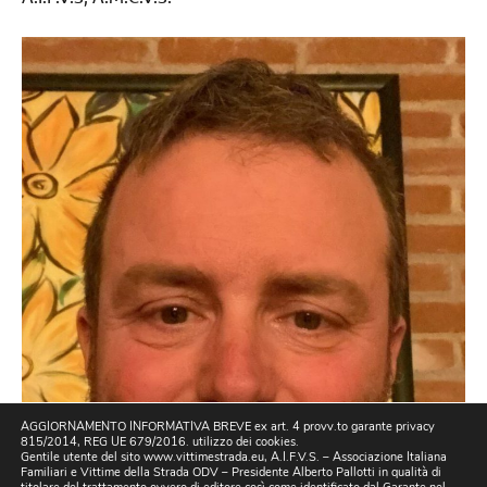
AGGIORNAMENTO INFORMATIVA BREVE ex art. 4 provv.to garante privacy
815/2014, REG UE 679/2016. utilizzo dei cookies.
Gentile utente del sito www.vittimestrada.eu, A.I.F.V.S. – Associazione Italiana
Familiari e Vittime della Strada ODV – Presidente Alberto Pallotti in qualità di