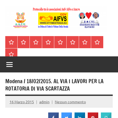
Vai
al
contenuto
A.I.F.V.S.
In
difesa
–
Homepage
Segnalazioni
Nord
Centro
Sud
Contatti
Incidenti
Il
di
Italia
Italia
Italia
cell.
Stradali
libro
tutte
Associazione
Archivio
330443441
le
Italiana
vittime
della
Familiari
strada
Modena / 18/02/2015. AL VIA I LAVORI PER LA
e
ROTATORIA DI VIA SCARTAZZA
Vittime
16 Marzo 2015
admin
Nessun commento
della