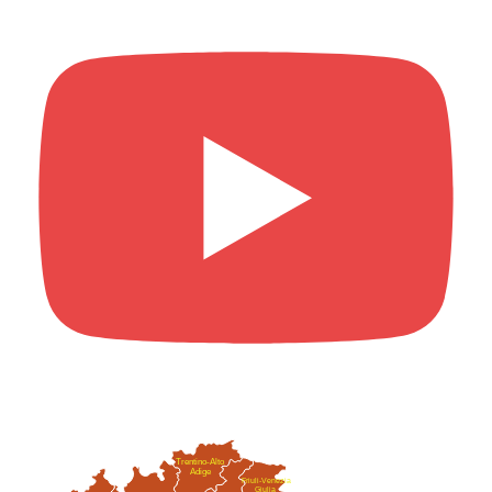
Trentino-Alto
Adige
Friuli-Venezia
Giulia