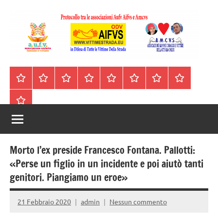
Vai
al
contenuto
A.I.F.V.S.
In
difesa
–
Homepage
Segnalazioni
Nord
Centro
Sud
Contatti
Incidenti
Il
di
Italia
Italia
Italia
cell.
Stradali
libro
tutte
Associazione
Archivio
330443441
le
Italiana
vittime
della
Familiari
strada
Morto l’ex preside Francesco Fontana. Pallotti:
e
«Perse un figlio in un incidente e poi aiutò tanti
genitori. Piangiamo un eroe»
Vittime
della
21 Febbraio 2020
admin
Nessun commento