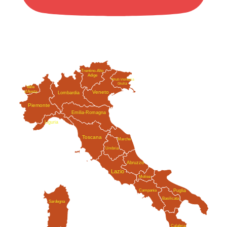
Trentino-Alto
Adige
Friuli-Venezia
Giulia
Valle
Veneto
d'Aosta
Lombardia
Piemonte
Emilia-Romagna
Liguria
Toscana
Marche
Umbria
Abruzzo
Lazio
Molise
Campania
Puglia
Basilicata
Sardegna
Calabria