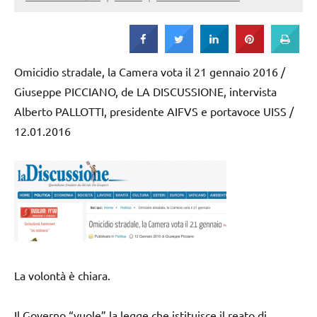
Strada
Omicidio stradale, la Camera vota il 21 gennaio 2016 /
Giuseppe PICCIANO, de LA DISCUSSIONE, intervista
Alberto PALLOTTI, presidente AIFVS e portavoce UISS /
12.01.2016
La volontà è chiara.
Il Governo “vuole” la legge che istituisce il reato di