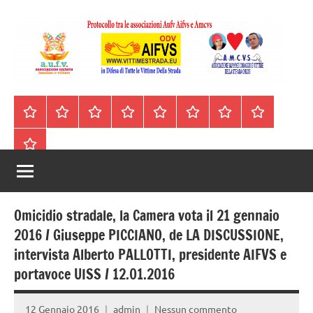
Vai
al
contenuto
A.I.F.V.S.
In
difesa
–
Homepage
Segnalazioni
Nord
Centro
Sud
Contatti
Incidenti
Il
di
Italia
Italia
Italia
cell.
Stradali
libro
tutte
Associazione
Archivio
330443441
le
Italiana
vittime
della
Familiari
strada
Omicidio stradale, la Camera vota il 21 gennaio
e
2016 / Giuseppe PICCIANO, de LA DISCUSSIONE,
intervista Alberto PALLOTTI, presidente AIFVS e
Vittime
portavoce UISS / 12.01.2016
della
12 Gennaio 2016
admin
Nessun commento