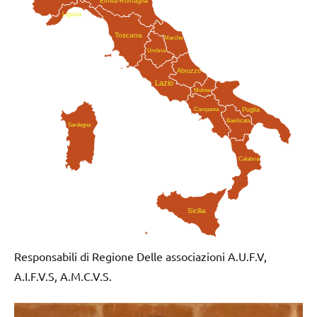
Emilia-Romagna
Liguria
Toscana
Marche
Umbria
Abruzzo
Lazio
Molise
Campania
Puglia
Basilicata
Sardegna
Calabria
Sicilia
Responsabili di Regione Delle associazioni A.U.F.V,
A.I.F.V.S, A.M.C.V.S.