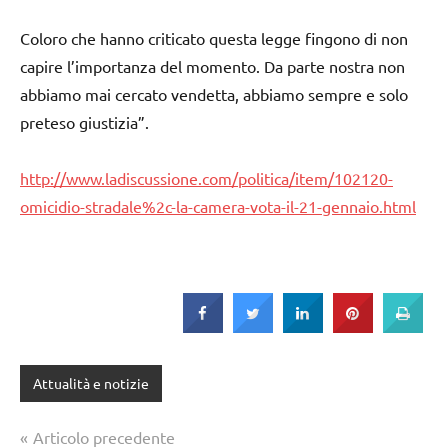
Coloro che hanno criticato questa legge fingono di non
capire l’importanza del momento. Da parte nostra non
abbiamo mai cercato vendetta, abbiamo sempre e solo
preteso giustizia”.
http://www.ladiscussione.com/politica/item/102120-
omicidio-stradale%2c-la-camera-vota-il-21-gennaio.html
Attualità e notizie
Navigazione
Articolo precedente