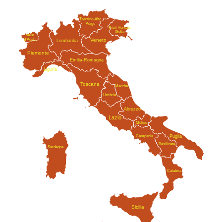
Trentino-Alto
Adige
Friuli-Venezia
Giulia
Valle
Veneto
d'Aosta
Lombardia
Piemonte
Emilia-Romagna
Liguria
Toscana
Marche
Umbria
Abruzzo
Lazio
Molise
Campania
Puglia
Basilicata
Sardegna
Calabria
Sicilia