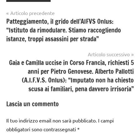
Navigazione
Articolo precedente
Patteggiamento, il grido dell’AIFVS Onlus:
articoli
“Istituto da rimodulare. Stiamo raccogliendo
istanze, troppi assassini per strada”
Articolo successivo
Gaia e Camilla uccise in Corso Francia, richiesti 5
anni per Pietro Genovese. Alberto Pallotti
(A.I.F.V.S. Onlus): “Imputato non ha chiesto
scusa ai familiari, pena davvero irrisoria”
Lascia un commento
Il tuo indirizzo email non sarà pubblicato.
I campi
obbligatori sono contrassegnati
*