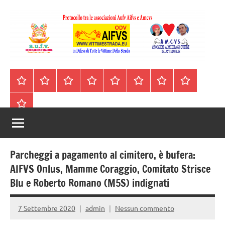
Vai
al
contenuto
A.I.F.V.S.
In
difesa
–
Homepage
Segnalazioni
Nord
Centro
Sud
Contatti
Incidenti
Il
di
Italia
Italia
Italia
cell.
Stradali
libro
tutte
Associazione
Archivio
330443441
le
Italiana
vittime
della
Familiari
strada
Parcheggi a pagamento al cimitero, è bufera:
e
AIFVS Onlus, Mamme Coraggio, Comitato Strisce
Blu e Roberto Romano (M5S) indignati
Vittime
della
7 Settembre 2020
admin
Nessun commento