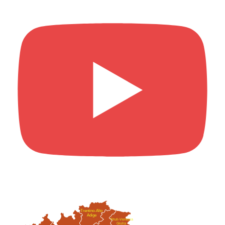
Trentino-Alto
Adige
Friuli-Venezia
Giulia