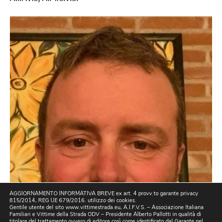
AGGIORNAMENTO INFORMATIVA BREVE ex art. 4 provv.to garante privacy
815/2014, REG UE 679/2016. utilizzo dei cookies.
Gentile utente del sito www.vittimestrada.eu, A.I.F.V.S. – Associazione Italiana
Familiari e Vittime della Strada ODV – Presidente Alberto Pallotti in qualità di
titolare del trattamento ovvero di editore così come identificato dal Garante nel