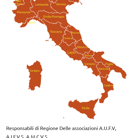
Valle
Veneto
d'Aosta
Lombardia
Piemonte
Emilia-Romagna
Liguria
Toscana
Marche
Umbria
Abruzzo
Lazio
Molise
Campania
Puglia
Basilicata
Sardegna
Calabria
Sicilia
Responsabili di Regione Delle associazioni A.U.F.V,
A.I.F.V.S, A.M.C.V.S.