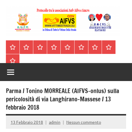
Vai
al
contenuto
A.I.F.V.S.
In
difesa
–
Homepage
Segnalazioni
Nord
Centro
Sud
Contatti
Incidenti
Il
di
Italia
Italia
Italia
cell.
Stradali
libro
tutte
Associazione
Archivio
330443441
le
Italiana
vittime
della
Familiari
strada
Parma / Tonino MORREALE (AIFVS-onlus) sulla
e
pericolosità di via Langhirano-Massese / 13
febbraio 2018
Vittime
della
13 Febbraio 2018
admin
Nessun commento