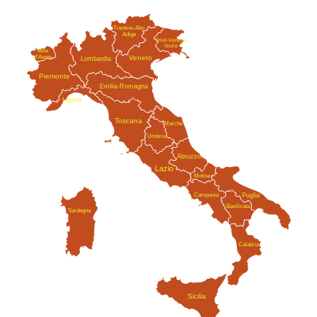
Trentino-Alto
Adige
Friuli-Venezia
Giulia
Valle
Veneto
d'Aosta
Lombardia
Piemonte
Emilia-Romagna
Liguria
Toscana
Marche
Umbria
Abruzzo
Lazio
Molise
Campania
Puglia
Basilicata
Sardegna
Calabria
Sicilia