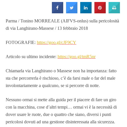
Strada
Parma / Tonino MORREALE (AIFVS-onlus) sulla pericolosità
di via Langhirano-Massese / 13 febbraio 2018
FOTOGRAFIE:
https://goo.gl/cJF9CY
Articolo su ultimo incidente:
https://goo.gl/tmR5nr
Chiamarla via Langhirano o Massese non ha importanza: fatto
sta che percorrerla è rischioso, c’è da farsi male o far del male
involontariamente a qualcuno, se si percorre di notte.
Nessuno ormai si mette alla guida per il piacere di fare un giro
con la macchina, cose d’altri tempi… ormai vi è la necessità di
dover usare le ruote, due o quattro che siano, diversi i punti
pericolosi dovuti ad una gestione disinteressata alla sicurezza.