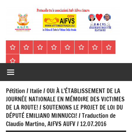
Vai
al
contenuto
A.I.F.V.S.
In
difesa
–
Homepage
Segnalazioni
Nord
Centro
Sud
Contatti
Incidenti
Il
di
Italia
Italia
Italia
cell.
Stradali
libro
tutte
Associazione
Archivio
330443441
le
Italiana
vittime
della
Familiari
strada
Pétition / Italie / OUI À L’ÉTABLISSEMENT DE LA
e
JOURNÉE NATIONALE EN MÉMOIRE DES VICTIMES
DE LA ROUTE! / SOUTENONS LE PROJET DE LOI DU
Vittime
DÉPUTÉ EMILIANO MINNUCCI! / Traduction de
della
Claudio Martino, AIFVS AUFV / 12.07.2016