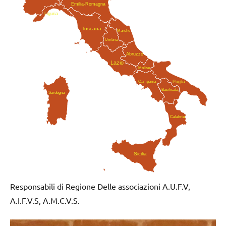
Emilia-Romagna
Liguria
Toscana
Marche
Umbria
Abruzzo
Lazio
Molise
Campania
Puglia
Basilicata
Sardegna
Calabria
Sicilia
Responsabili di Regione Delle associazioni A.U.F.V,
A.I.F.V.S, A.M.C.V.S.