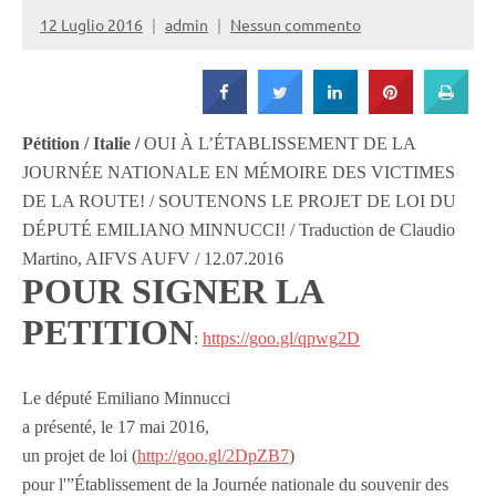
Strada
12 Luglio 2016
admin
Nessun commento
Pétition / Italie /
OUI À L’ÉTABLISSEMENT DE LA
JOURNÉE NATIONALE EN MÉMOIRE DES VICTIMES
DE LA ROUTE! / SOUTENONS LE PROJET DE LOI DU
DÉPUTÉ EMILIANO MINNUCCI! / Traduction de Claudio
Martino, AIFVS AUFV / 12.07.2016
POUR SIGNER LA
PETITION
:
https://goo.gl/qpwg2D
Le député Emiliano Minnucci
a présenté, le 17 mai 2016,
un projet de loi (
http://goo.gl/2DpZB7
)
pour l'”Établissement de la Journée nationale du souvenir des