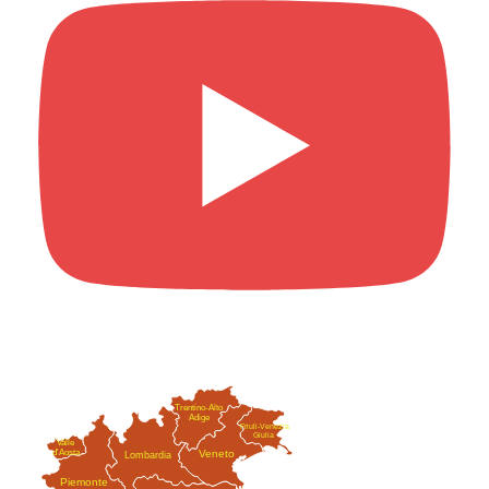
Trentino-Alto
Adige
Friuli-Venezia
Giulia
Valle
Veneto
d'Aosta
Lombardia
Piemonte