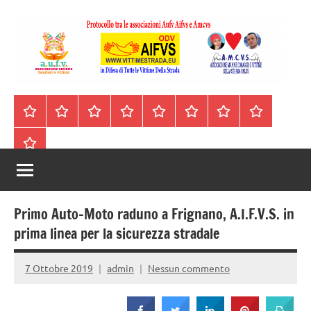
Vai
al
contenuto
A.I.F.V.S.
In
difesa
–
Homepage
Segnalazioni
Nord
Centro
Sud
Contatti
Incidenti
Il
di
Italia
Italia
Italia
cell.
Stradali
libro
tutte
Associazione
Archivio
330443441
le
Italiana
vittime
della
Familiari
strada
Primo Auto-Moto raduno a Frignano, A.I.F.V.S. in
e
prima linea per la sicurezza stradale
Vittime
7 Ottobre 2019
admin
Nessun commento
della