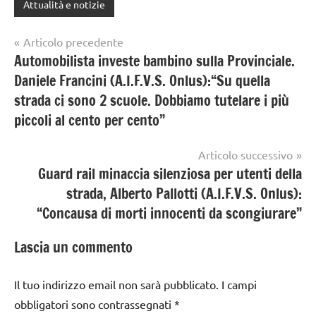
Attualità e notizie
Navigazione
Articolo precedente
Automobilista investe bambino sulla Provinciale.
articoli
Daniele Francini (A.I.F.V.S. Onlus):“Su quella
strada ci sono 2 scuole. Dobbiamo tutelare i più
piccoli al cento per cento”
Articolo successivo
Guard rail minaccia silenziosa per utenti della
strada, Alberto Pallotti (A.I.F.V.S. Onlus):
“Concausa di morti innocenti da scongiurare”
Lascia un commento
Il tuo indirizzo email non sarà pubblicato.
I campi
obbligatori sono contrassegnati
*