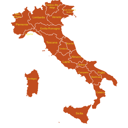
Trentino-Alto
Adige
Friuli-Venezia
Giulia
Valle
Veneto
d'Aosta
Lombardia
Piemonte
Emilia-Romagna
Liguria
Toscana
Marche
Umbria
Abruzzo
Lazio
Molise
Campania
Puglia
Basilicata
Sardegna
Calabria
Sicilia