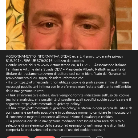
AGGIORNAMENTO INFORMATIVA BREVE ex art. 4 provv.to garante privacy
815/2014, REG UE 679/2016. utilizzo dei cookies.
Gentile utente del sito www.vittimestrada.eu, A.I.F.V.S. – Associazione Italiana
Familiari e Vittime della Strada ODV – Presidente Alberto Pallotti in qualità di
titolare del trattamento ovvero di editore così come identificato dal Garante nel
provvedimento di cui sopra, desidera informare che:
- Il sito https://vittimestrada.it non utilizza cookie di profilazione al fine di inviare
messaggi pubblicitari in linea con le preferenze manifestate dall'utente nell'ambito
della navigazione in rete;
-Il link all'informativa estesa, dove vengono fornite indicazioni sull'uso dei cookie
tecnici e analytics, e la possibilità di scegliere quali specifici cookie autorizzare è il
seguente:
https://vittimestrada.eu/privacy-policy/
- Il link https://vittimestrada.eu/privacy-policy/ si ritrova in ogni pagina del sito e da
ogni pagina è pertanto possibile e in qualunque momento cambiare le impostazioni
di consenso e negare il consenso all'installazione di qualunque cookies;
- La prosecuzione della navigazione mediante accesso ad altra area del sito o
selezione di un elemento dello stesso (ad esempio, di un'immagine o di un link)
comporta la prestazione del consenso all'uso dei cookie necessari.