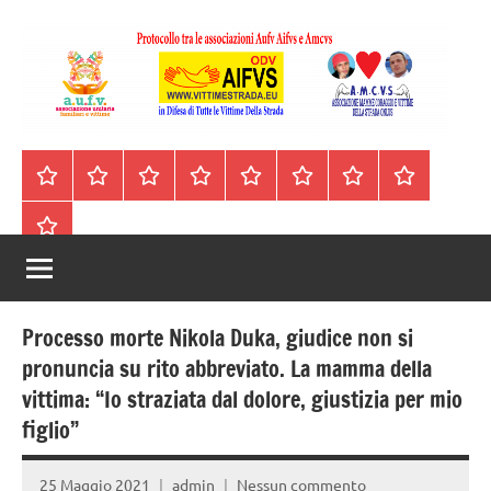
Vai
al
contenuto
A.I.F.V.S.
In
difesa
–
Homepage
Segnalazioni
Nord
Centro
Sud
Contatti
Incidenti
Il
di
Italia
Italia
Italia
cell.
Stradali
libro
tutte
Associazione
Archivio
330443441
le
Italiana
vittime
della
Familiari
strada
Processo morte Nikola Duka, giudice non si
e
pronuncia su rito abbreviato. La mamma della
vittima: “Io straziata dal dolore, giustizia per mio
Vittime
figlio”
della
25 Maggio 2021
admin
Nessun commento