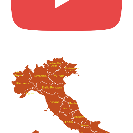
Trentino-Alto
Adige
Friuli-Venezia
Giulia
Valle
Veneto
d'Aosta
Lombardia
Piemonte
Emilia-Romagna
Liguria
Toscana
Marche
Umbria
Abruzzo
Lazio
Molise
Campania