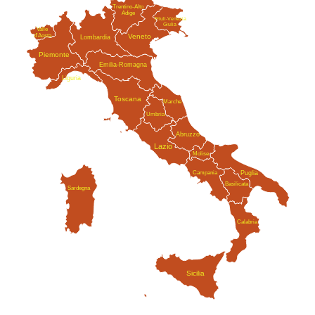
Trentino-Alto
Adige
Friuli-Venezia
Giulia
Valle
Veneto
d'Aosta
Lombardia
Piemonte
Emilia-Romagna
Liguria
Toscana
Marche
Umbria
Abruzzo
Lazio
Molise
Campania
Puglia
Basilicata
Sardegna
Calabria
Sicilia