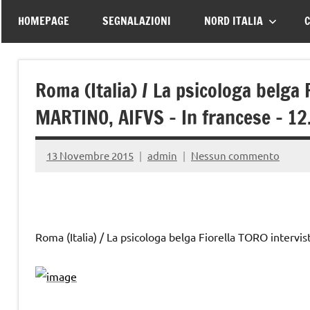
–
tutte
HOMEPAGE
SEGNALAZIONI
NORD ITALIA
C
le
Associazione
vittime
della
Italiana
Roma (Italia) / La psicologa belga 
strada
MARTINO, AIFVS – In francese – 12
Familiari
e
13 Novembre 2015
admin
Nessun commento
Vittime
della
Roma (Italia) / La psicologa belga Fiorella TORO interv
Strada