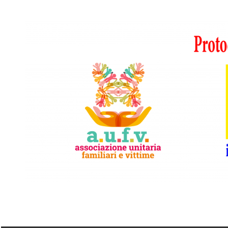
Vai
al
contenuto
A.I.F.V.S.
In
difesa
di