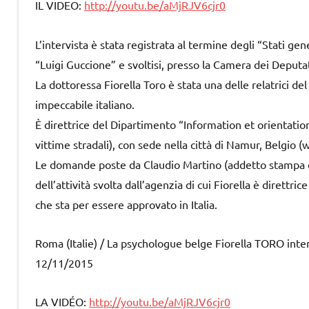
IL VIDEO:
http://youtu.be/aMjRJV6cjr0
L’intervista è stata registrata al termine degli “Stati ge
“Luigi Guccione” e svoltisi, presso la Camera dei Deputa
La dottoressa Fiorella Toro è stata una delle relatrici 
impeccabile italiano.
È direttrice del Dipartimento “Information et orientati
vittime stradali), con sede nella città di Namur, Belgio 
Le domande poste da Claudio Martino (addetto stampa d
dell’attività svolta dall’agenzia di cui Fiorella è direttr
che sta per essere approvato in Italia.
Roma (Italie) / La psychologue belge Fiorella TORO int
12/11/2015
LA VIDÉO:
http://youtu.be/aMjRJV6cjr0