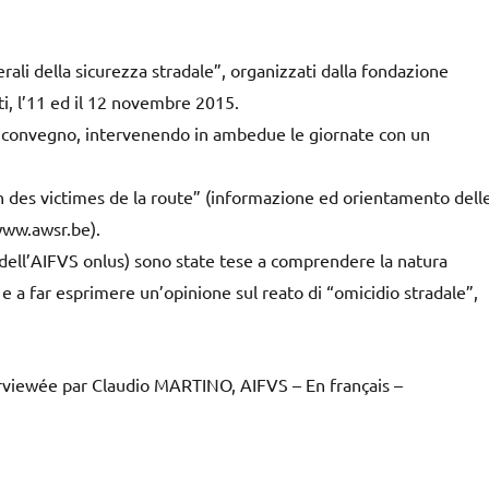
nerali della sicurezza stradale”, organizzati dalla fondazione
ti, l’11 ed il 12 novembre 2015.
del convegno, intervenendo in ambedue le giornate con un
on des victimes de la route” (informazione ed orientamento dell
(www.awsr.be).
ell’AIFVS onlus) sono state tese a comprendere la natura
ice e a far esprimere un’opinione sul reato di “omicidio stradale”,
erviewée par Claudio MARTINO, AIFVS – En français –