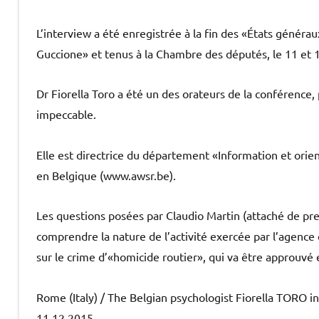
L’interview a été enregistrée à la fin des «États générau
Guccione» et tenus à la Chambre des députés, le 11 e
Dr Fiorella Toro a été un des orateurs de la conférence,
impeccable.
Elle est directrice du département «Information et orien
en Belgique (www.awsr.be).
Les questions posées par Claudio Martin (attaché de pres
comprendre la nature de l’activité exercée par l’agence d
sur le crime d’«homicide routier», qui va être approuvé e
Rome (Italy) / The Belgian psychologist Fiorella TORO 
11.12.2015