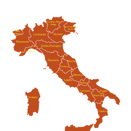
Trentino-Alto
Adige
Friuli-Venezia
Giulia
Valle
Veneto
d'Aosta
Lombardia
Piemonte
Emilia-Romagna
Liguria
Toscana
Marche
Umbria
Abruzzo
Lazio
Molise
Campania
Puglia
Basilicata
Sardegna
Calabria