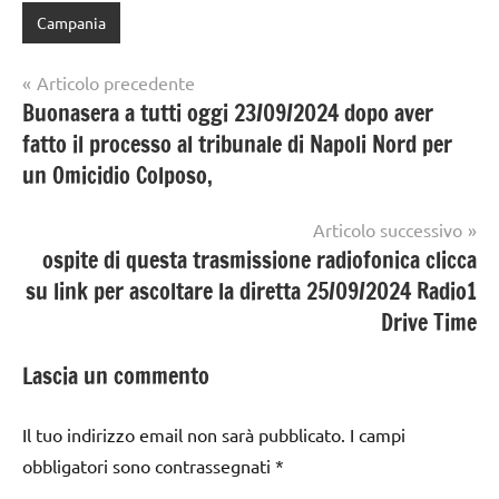
Campania
Navigazione
Articolo precedente
Buonasera a tutti oggi 23/09/2024 dopo aver
articoli
fatto il processo al tribunale di Napoli Nord per
un Omicidio Colposo,
Articolo successivo
ospite di questa trasmissione radiofonica clicca
su link per ascoltare la diretta 25/09/2024 Radio1
Drive Time
Lascia un commento
Il tuo indirizzo email non sarà pubblicato.
I campi
obbligatori sono contrassegnati
*