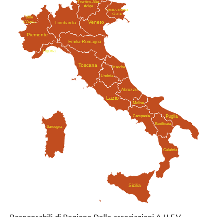
Trentino-Alto
Adige
Friuli-Venezia
Giulia
Valle
Veneto
d'Aosta
Lombardia
Piemonte
Emilia-Romagna
Liguria
Toscana
Marche
Umbria
Abruzzo
Lazio
Molise
Campania
Puglia
Basilicata
Sardegna
Calabria
Sicilia
Responsabili di Regione Delle associazioni A.U.F.V,