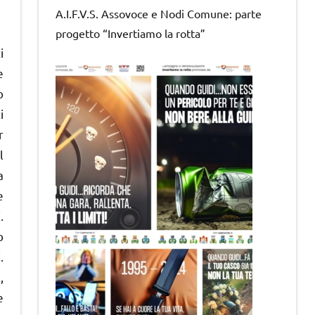
A.I.F.V.S. Assovoce e Nodi Comune: parte
progetto “Invertiamo la rotta”
i
e
o
i
r
l
a
e
.
o
.
,
e