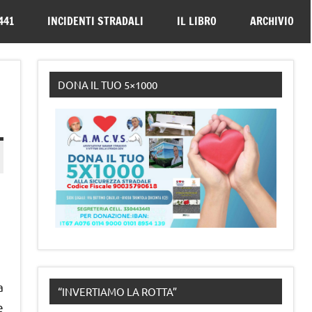
330443441
441
INCIDENTI STRADALI
IL LIBRO
ARCHIVIO
DONA IL TUO 5×1000
a
“INVERTIAMO LA ROTTA”
e