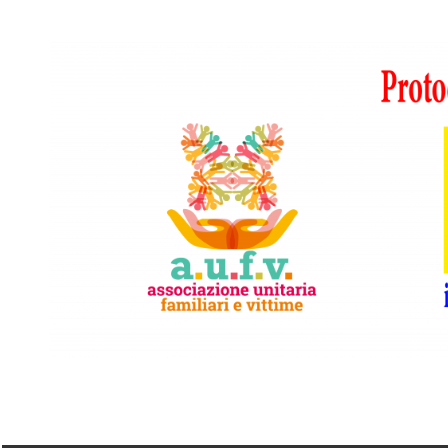
Vai
al
contenuto
A.I.F.V.S.
In
difesa
di