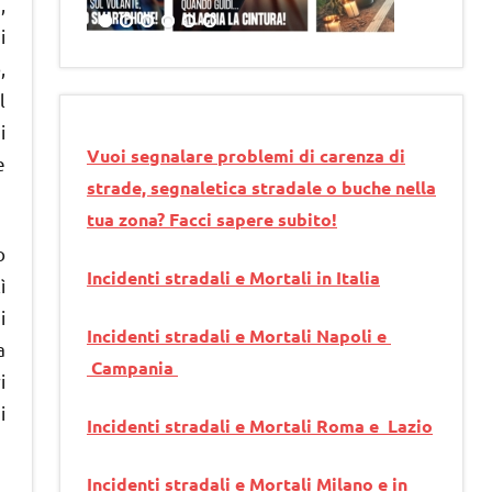
,
i
,
l
i
Vuoi segnalare problemi di carenza di
e
strade, segnaletica stradale o buche nella
tua zona? Facci sapere subito!
o
Incidenti stradali e Mortali in Italia
ì
i
Incidenti stradali e Mortali Napoli e
a
Campania
i
i
Incidenti stradali e Mortali Roma e Lazio
Incidenti stradali e Mortali Milano e in