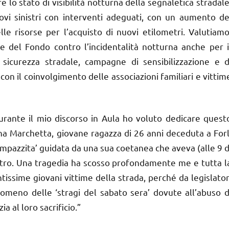
 lo stato di visibilità notturna della segnaletica stradale
ovi sinistri con interventi adeguati, con un aumento de
elle risorse per l’acquisto di nuovi etilometri. Valutiamo
rse del Fondo contro l’incidentalità notturna anche per i
 sicurezza stradale, campagne di sensibilizzazione e d
con il coinvolgimento delle associazioni familiari e vittim
ante il mio discorso in Aula ho voluto dedicare quest
a Marchetta, giovane ragazza di 26 anni deceduta a Forl
‘impazzita’ guidata da una sua coetanea che aveva (alle 9 d
itro. Una tragedia ha scosso profondamente me e tutta l
tissime giovani vittime della strada, perché da legislator
omeno delle ‘stragi del sabato sera’ dovute all’abuso d
a al loro sacrificio.”