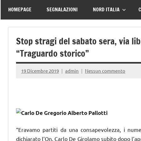
–
tutte
HOMEPAGE
SEGNALAZIONI
NORD ITALIA
C
le
Associazione
vittime
della
Italiana
Stop stragi del sabato sera, via lib
strada
“Traguardo storico”
Familiari
e
19 Dicembre 2019
admin
Nessun commento
Vittime
della
Strada
“Eravamo partiti da una consapevolezza, i numeri
dichiarato l’On. Carlo De Girolamo subito dopo l’a