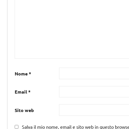
Nome
*
Email
*
Sito web
Salva il mio nome, email e sito web in questo brows