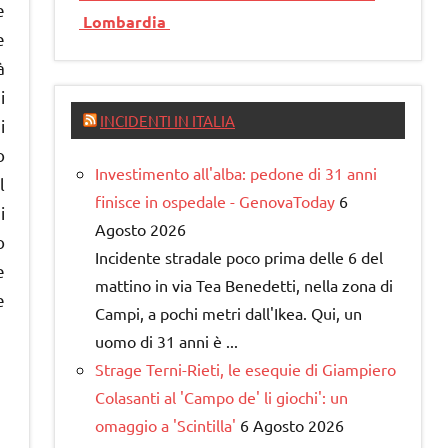
e
Lombardia
e
à
i
INCIDENTI IN ITALIA
i
o
Investimento all'alba: pedone di 31 anni
l
finisce in ospedale - GenovaToday
6
i
Agosto 2026
o
Incidente stradale poco prima delle 6 del
e
mattino in via Tea Benedetti, nella zona di
e
Campi, a pochi metri dall'Ikea. Qui, un
uomo di 31 anni è ...
Strage Terni-Rieti, le esequie di Giampiero
Colasanti al 'Campo de' li giochi': un
omaggio a 'Scintilla'
6 Agosto 2026