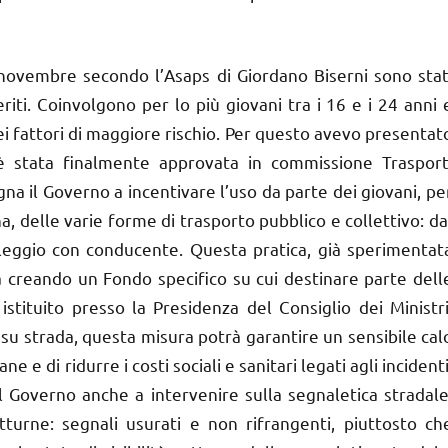
 novembre secondo l’Asaps di Giordano Biserni sono stat
eriti. Coinvolgono per lo più giovani tra i 16 e i 24 anni 
ei fattori di maggiore rischio. Per questo avevo presentat
è stata finalmente approvata in commissione Trasport
gna il Governo a incentivare l’uso da parte dei giovani, pe
a, delle varie forme di trasporto pubblico e collettivo: da
oleggio con conducente. Questa pratica, già sperimentat
 creando un Fondo specifico su cui destinare parte dell
istituito presso la Presidenza del Consiglio dei Ministri
 su strada, questa misura potrà garantire un sensibile cal
 e di ridurre i costi sociali e sanitari legati agli incidenti
l Governo anche a intervenire sulla segnaletica stradale
urne: segnali usurati e non rifrangenti, piuttosto ch