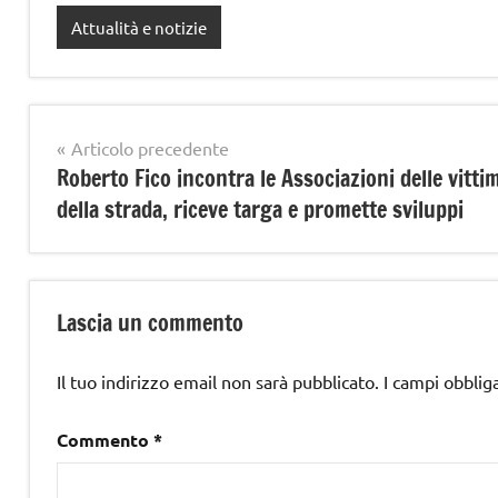
Attualità e notizie
Navigazione
Articolo precedente
Roberto Fico incontra le Associazioni delle vitti
articoli
della strada, riceve targa e promette sviluppi
Lascia un commento
Il tuo indirizzo email non sarà pubblicato.
I campi obblig
Commento
*