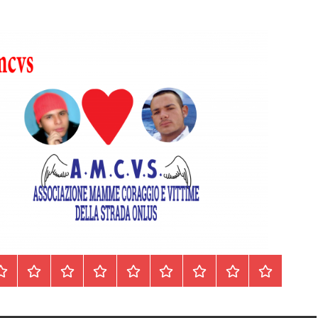
Homepage
Segnalazioni
Nord
Centro
Sud
Contatti
Incidenti
Il
Archivio
Italia
Italia
Italia
cell.
Stradali
libro