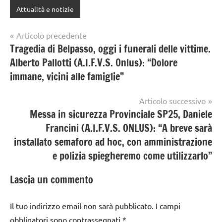
Attualità e notizie
Navigazione
Articolo precedente
Tragedia di Belpasso, oggi i funerali delle vittime.
articoli
Alberto Pallotti (A.I.F.V.S. Onlus): “Dolore
immane, vicini alle famiglie”
Articolo successivo
Messa in sicurezza Provinciale SP25, Daniele
Francini (A.I.F.V.S. ONLUS): “A breve sarà
installato semaforo ad hoc, con amministrazione
e polizia spiegheremo come utilizzarlo”
Lascia un commento
Il tuo indirizzo email non sarà pubblicato.
I campi
obbligatori sono contrassegnati
*