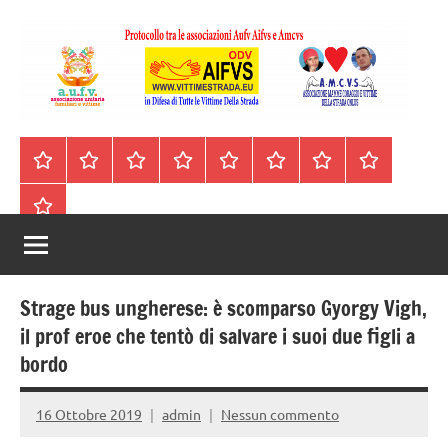
Vai
al
contenuto
A.I.F.V.S.
In
difesa
–
Homepage
Segnalazioni
Nord
Centro
Sud
Contatti
Incidenti
Il
di
Italia
Italia
Italia
cell.
Stradali
libro
tutte
Associazione
Archivio
330443441
le
Italiana
vittime
della
Familiari
strada
Strage bus ungherese: è scomparso Gyorgy Vigh,
e
il prof eroe che tentò di salvare i suoi due figli a
bordo
Vittime
della
16 Ottobre 2019
admin
Nessun commento