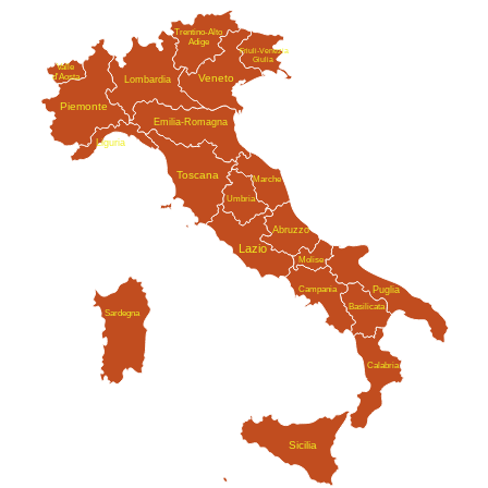
Trentino-Alto
Adige
Friuli-Venezia
Giulia
Valle
Veneto
d'Aosta
Lombardia
Piemonte
Emilia-Romagna
Liguria
Toscana
Marche
Umbria
Abruzzo
Lazio
Molise
Campania
Puglia
Basilicata
Sardegna
Calabria
Sicilia