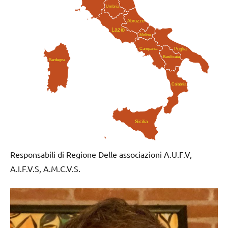
Umbria
Abruzzo
Lazio
Molise
Campania
Puglia
Basilicata
Sardegna
Calabria
Sicilia
Responsabili di Regione Delle associazioni A.U.F.V,
A.I.F.V.S, A.M.C.V.S.