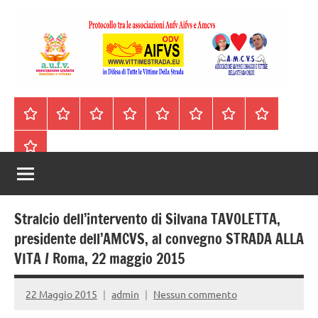
Vai
al
contenuto
A.I.F.V.S.
In
difesa
–
Homepage
Segnalazioni
Nord
Centro
Sud
Contatti
Incidenti
Il
di
Italia
Italia
Italia
cell.
Stradali
libro
tutte
Associazione
Archivio
330443441
le
Italiana
vittime
della
Familiari
strada
Stralcio dell’intervento di Silvana TAVOLETTA,
e
presidente dell’AMCVS, al convegno STRADA ALLA
VITA / Roma, 22 maggio 2015
Vittime
della
22 Maggio 2015
admin
Nessun commento