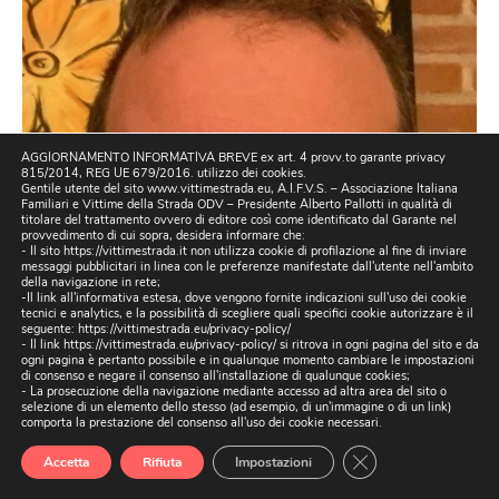
AGGIORNAMENTO INFORMATIVA BREVE ex art. 4 provv.to garante privacy
815/2014, REG UE 679/2016. utilizzo dei cookies.
Gentile utente del sito www.vittimestrada.eu, A.I.F.V.S. – Associazione Italiana
Familiari e Vittime della Strada ODV – Presidente Alberto Pallotti in qualità di
titolare del trattamento ovvero di editore così come identificato dal Garante nel
provvedimento di cui sopra, desidera informare che:
- Il sito https://vittimestrada.it non utilizza cookie di profilazione al fine di inviare
messaggi pubblicitari in linea con le preferenze manifestate dall'utente nell'ambito
della navigazione in rete;
-Il link all'informativa estesa, dove vengono fornite indicazioni sull'uso dei cookie
tecnici e analytics, e la possibilità di scegliere quali specifici cookie autorizzare è il
seguente:
https://vittimestrada.eu/privacy-policy/
- Il link https://vittimestrada.eu/privacy-policy/ si ritrova in ogni pagina del sito e da
ogni pagina è pertanto possibile e in qualunque momento cambiare le impostazioni
di consenso e negare il consenso all'installazione di qualunque cookies;
- La prosecuzione della navigazione mediante accesso ad altra area del sito o
selezione di un elemento dello stesso (ad esempio, di un'immagine o di un link)
comporta la prestazione del consenso all'uso dei cookie necessari.
Close GDPR Cookie
Accetta
Rifiuta
Impostazioni