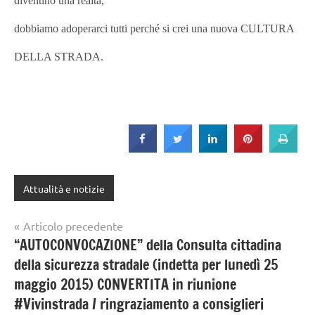
diventino una realtà,
dobbiamo adoperarci tutti perché si crei una nuova CULTURA
DELLA STRADA.
Attualità e notizie
Navigazione
Articolo precedente
“AUTOCONVOCAZIONE” della Consulta cittadina
articoli
della sicurezza stradale (indetta per lunedì 25
maggio 2015) CONVERTITA in riunione
#Vivinstrada / ringraziamento a consiglieri