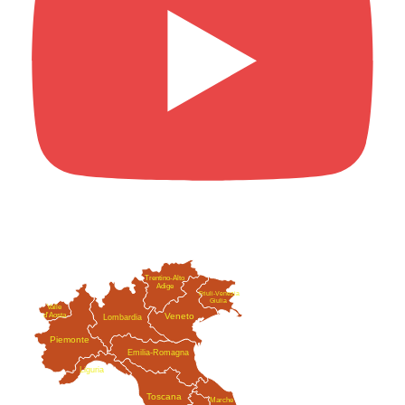
Trentino-Alto
Adige
Friuli-Venezia
Giulia
Valle
Veneto
d'Aosta
Lombardia
Piemonte
Emilia-Romagna
Liguria
Toscana
Marche