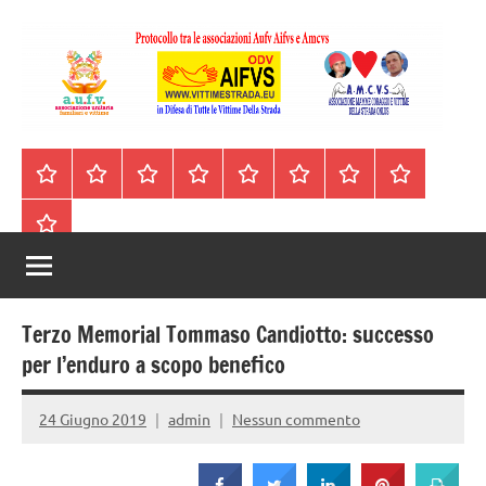
Vai
al
contenuto
A.I.F.V.S.
In
difesa
–
Homepage
Segnalazioni
Nord
Centro
Sud
Contatti
Incidenti
Il
di
Italia
Italia
Italia
cell.
Stradali
libro
tutte
Associazione
Archivio
330443441
le
Italiana
vittime
della
Familiari
strada
Terzo Memorial Tommaso Candiotto: successo
e
per l’enduro a scopo benefico
Vittime
24 Giugno 2019
admin
Nessun commento
della