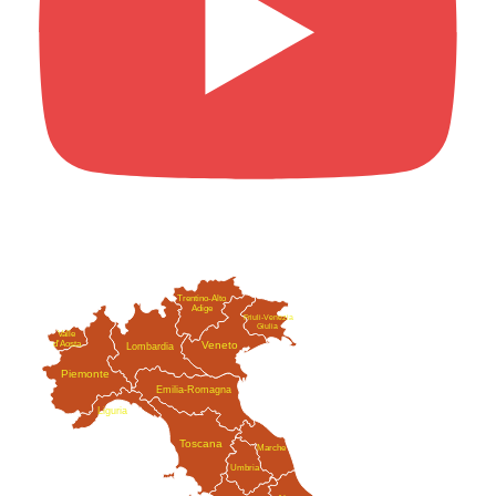
Trentino-Alto
Adige
Friuli-Venezia
Giulia
Valle
Veneto
d'Aosta
Lombardia
Piemonte
Emilia-Romagna
Liguria
Toscana
Marche
Umbria