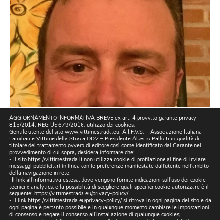
AGGIORNAMENTO INFORMATIVA BREVE ex art. 4 provv.to garante privacy
815/2014, REG UE 679/2016. utilizzo dei cookies.
Gentile utente del sito www.vittimestrada.eu, A.I.F.V.S. – Associazione Italiana
Familiari e Vittime della Strada ODV – Presidente Alberto Pallotti in qualità di
titolare del trattamento ovvero di editore così come identificato dal Garante nel
provvedimento di cui sopra, desidera informare che:
- Il sito https://vittimestrada.it non utilizza cookie di profilazione al fine di inviare
messaggi pubblicitari in linea con le preferenze manifestate dall'utente nell'ambito
della navigazione in rete;
-Il link all'informativa estesa, dove vengono fornite indicazioni sull'uso dei cookie
tecnici e analytics, e la possibilità di scegliere quali specifici cookie autorizzare è il
seguente:
https://vittimestrada.eu/privacy-policy/
- Il link https://vittimestrada.eu/privacy-policy/ si ritrova in ogni pagina del sito e da
ogni pagina è pertanto possibile e in qualunque momento cambiare le impostazioni
di consenso e negare il consenso all'installazione di qualunque cookies;