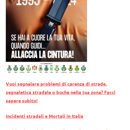
Vuoi segnalare problemi di carenza di strade,
segnaletica stradale o buche nella tua zona? Facci
sapere subito!
Incidenti stradali e Mortali in Italia