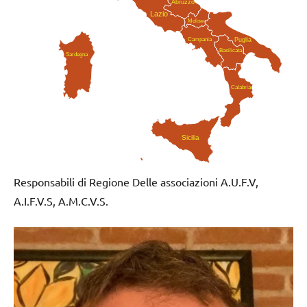
Abruzzo
Lazio
Molise
Campania
Puglia
Basilicata
Sardegna
Calabria
Sicilia
Responsabili di Regione Delle associazioni A.U.F.V,
A.I.F.V.S, A.M.C.V.S.