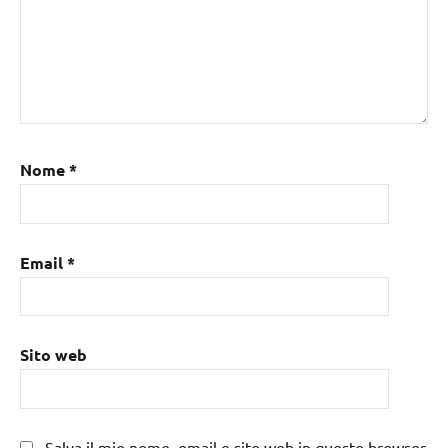
Nome
*
Email
*
Sito web
Salva il mio nome, email e sito web in questo browser