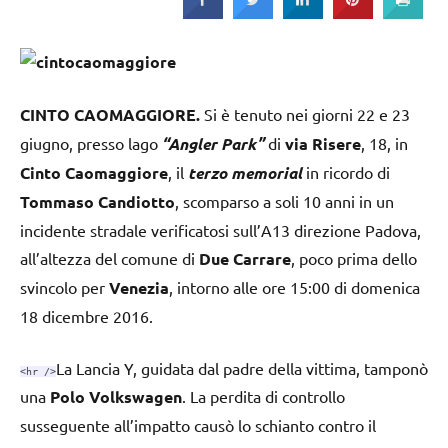
Strada
CINTO CAOMAGGIORE.
Si è tenuto nei giorni 22 e 23
giugno, presso lago
“Angler Park”
di
via Risere
, 18, in
Cinto Caomaggiore
, il
terzo memorial
in ricordo di
Tommaso Candiotto
, scomparso a soli 10 anni in un
incidente stradale verificatosi sull’A13 direzione Padova,
all’altezza del comune di
Due Carrare
, poco prima dello
svincolo per
Venezia
, intorno alle ore 15:00 di domenica
18 dicembre 2016.
La Lancia Y, guidata dal padre della vittima, tamponò
<hr />
una
Polo Volkswagen
. La perdita di controllo
susseguente all’impatto causò lo schianto contro il