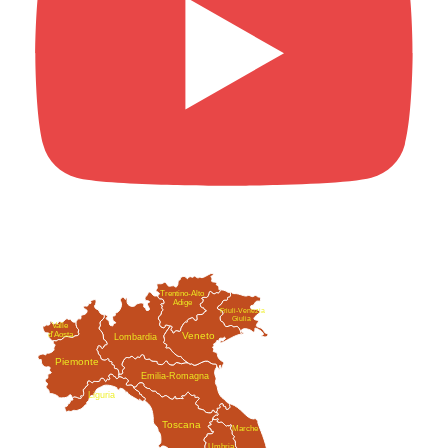
Trentino-Alto
Adige
Friuli-Venezia
Giulia
Valle
Veneto
d'Aosta
Lombardia
Piemonte
Emilia-Romagna
Liguria
Toscana
Marche
Umbria