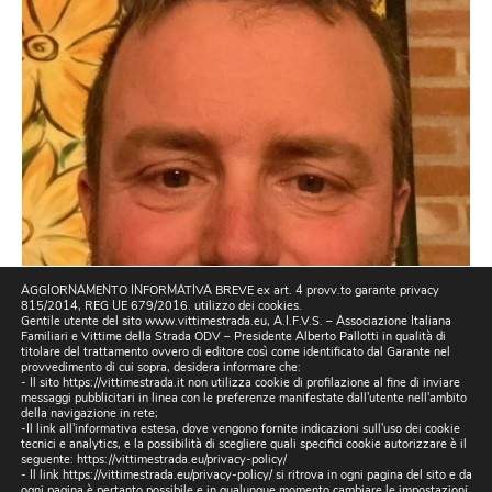
AGGIORNAMENTO INFORMATIVA BREVE ex art. 4 provv.to garante privacy
815/2014, REG UE 679/2016. utilizzo dei cookies.
Gentile utente del sito www.vittimestrada.eu, A.I.F.V.S. – Associazione Italiana
Familiari e Vittime della Strada ODV – Presidente Alberto Pallotti in qualità di
titolare del trattamento ovvero di editore così come identificato dal Garante nel
provvedimento di cui sopra, desidera informare che:
- Il sito https://vittimestrada.it non utilizza cookie di profilazione al fine di inviare
messaggi pubblicitari in linea con le preferenze manifestate dall'utente nell'ambito
della navigazione in rete;
-Il link all'informativa estesa, dove vengono fornite indicazioni sull'uso dei cookie
tecnici e analytics, e la possibilità di scegliere quali specifici cookie autorizzare è il
seguente:
https://vittimestrada.eu/privacy-policy/
- Il link https://vittimestrada.eu/privacy-policy/ si ritrova in ogni pagina del sito e da
ogni pagina è pertanto possibile e in qualunque momento cambiare le impostazioni