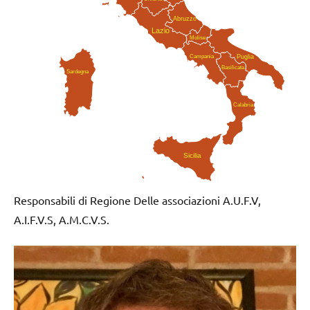
Abruzzo
Lazio
Molise
Campania
Puglia
Basilicata
Sardegna
Calabria
Sicilia
Responsabili di Regione Delle associazioni A.U.F.V,
A.I.F.V.S, A.M.C.V.S.