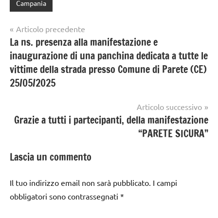
Campania
Navigazione
Articolo precedente
La ns. presenza alla manifestazione e
articoli
inaugurazione di una panchina dedicata a tutte le
vittime della strada presso Comune di Parete (CE)
25/05/2025
Articolo successivo
Grazie a tutti i partecipanti, della manifestazione
“PARETE SICURA”
Lascia un commento
Il tuo indirizzo email non sarà pubblicato.
I campi
obbligatori sono contrassegnati
*