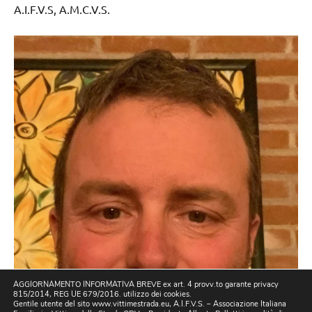
A.I.F.V.S, A.M.C.V.S.
AGGIORNAMENTO INFORMATIVA BREVE ex art. 4 provv.to garante privacy
815/2014, REG UE 679/2016. utilizzo dei cookies.
Gentile utente del sito www.vittimestrada.eu, A.I.F.V.S. – Associazione Italiana