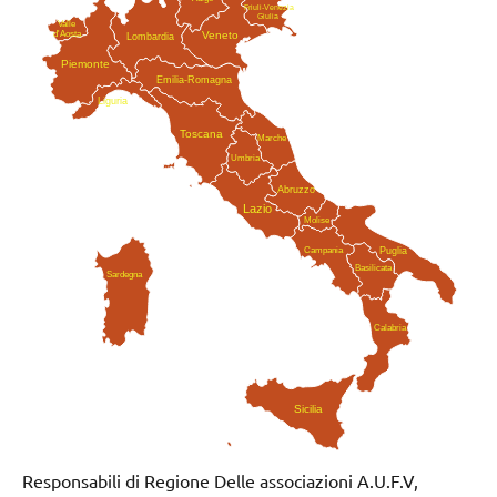
Friuli-Venezia
Giulia
Valle
Veneto
d'Aosta
Lombardia
Piemonte
Emilia-Romagna
Liguria
Toscana
Marche
Umbria
Abruzzo
Lazio
Molise
Campania
Puglia
Basilicata
Sardegna
Calabria
Sicilia
Responsabili di Regione Delle associazioni A.U.F.V,